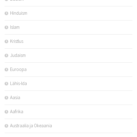
Hinduism
Islam
Kristlus
Judaism
Euroopa
Lähis-Ida
Aasia
Aafrika
Austraalia ja Okeaania