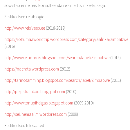
soovitab enne reisi konsulteerida reisimeditsiinikeskusega.
Eestikeelsed reisiblogid
http://www.reisiveeb.ee
(2018-2019)
https://rohumaaworldtrip.wordpress.com/category/aafrika/zimbabwe
(2016)
http://www.eluonreis.blogspot.com/search/label/Zimbabwe
(2014)
https://naerata.wordpress.com
(2012)
http://tarmotamming.blogspot.com/search/label/Zimbabwe
(2011)
http://peipsikajakad.blogspot.com
(2010)
http://www.tonupihelgas.blogspot.com
(2009-2010)
http://sellinemaailm.wordpress.com
(2009)
Eestikeelsed telesaated