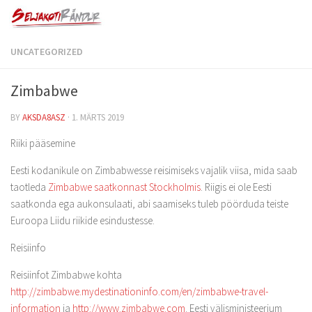
UNCATEGORIZED
Zimbabwe
BY
AKSDA8ASZ
·
1. MÄRTS 2019
Riiki pääsemine
Eesti kodanikule on Zimbabwesse reisimiseks vajalik viisa, mida saab
taotleda
Zimbabwe saatkonnast Stockholmis
. Riigis ei ole Eesti
saatkonda ega aukonsulaati, abi saamiseks tuleb pöörduda teiste
Euroopa Liidu riikide esindustesse.
Reisiinfo
Reisiinfot Zimbabwe kohta
http://zimbabwe.mydestinationinfo.com/en/zimbabwe-travel-
information
ja
http://www.zimbabwe.com
. Eesti välisministeerium