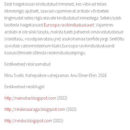
Eesti haigekassas kindlustatud inimesed, kes viibivad teises
liikmesriigis ajutiselt, saavad vajaminevat arstiabi võrdsetele
tingimustel selles riigis elavate kindlustatud inimestega. Selleks tuleb
taotleda haigekassast
Euroopa ravikindlustuskaart
. Vajaminev
arstiabi ei ole siiski tasuta, maksta tuleb patsiendi omavastutustasud
(visiiditasu, voodipäevatasu jne) asukohamaa tariifide järgi. Seetõttu
soovitab välisministeerium lisaks Euroopa ravikindlustuskaardi
kaasavõtmisele sõlmida reisikindlustuslepingu.
Eestikeelsed reisiraamatud
Minu Šveits. Kahepaikne vahejaamas. Anu Elmer-Ehin. 2018
Eestikeelsed reisiblogid
http://nainotse.blogspot.com
(2022)
http://reisilesaaraga.blogspot.com
(2022)
http://rxndur.blogspot.com
(2021)