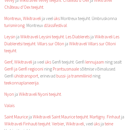
Vevey
ja
Wikitraveli Vevey teejuht
.
Château d’Oex
ja
Wikitraveli
Château d’Oex teejuht
.
Montreux
,
Wikitraveli
ja veel
üks
Montreux teejuht. Ümbruskonna
turismirong
. Montreux
džässifestival
.
Leysin
ja
Wikitraveli Leysini teejuht
.
Les Diablerets
ja
Wikitraveli Les
Diableretsi teejuht
.
Villars sur Ollon
ja
Wikitraveli Villars sur Olloni
teejuht
.
Genf
,
Wikitraveli
ja veel
üks
Genfi teejuht. Genfi
lennujaam
ning sealt
Genfi ja Genfi regiooni
ning
Prantsusmaale
sõitmise võimalused.
Genfi
ühistransport
, erinevad
bussi- ja trammiliinid
ning
teekonnaplaneerija
.
Nyon
ja
Wikitraveli Nyoni teejuht
.
Valais
Saint Maurice
ja
Wikitraveli Saint Maurice teejuht
.
Martigny
.
Finhaut
ja
Wikitraveli Finhauti teejuht
.
Verbier
,
Wikitraveli
, veel
üks
ja
teine