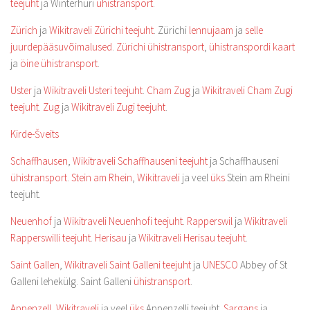
teejuht
ja Winterhuri
ühistransport
.
Zürich
ja
Wikitraveli Zürichi teejuht
. Zürichi
lennujaam
ja
selle
juurdepääsuvõimalused
.
Zürichi ühistransport
,
ühistranspordi kaart
ja
öine ühistransport
.
Uster
ja
Wikitraveli Usteri teejuht
.
Cham Zug
ja
Wikitraveli Cham Zugi
teejuht
.
Zug
ja
Wikitraveli Zugi teejuht
.
Kirde-Šveits
Schaffhausen
,
Wikitraveli Schaffhauseni teejuht
ja Schaffhauseni
ühistransport
.
Stein am Rhein
,
Wikitraveli
ja veel
üks
Stein am Rheini
teejuht.
Neuenhof
ja
Wikitraveli Neuenhofi teejuht
.
Rapperswil
ja
Wikitraveli
Rapperswilli teejuht
.
Herisau
ja
Wikitraveli Herisau teejuht
.
Saint Gallen
,
Wikitraveli Saint Galleni teejuht
ja
UNESCO
Abbey of St
Galleni lehekülg. Saint Galleni
ühistransport
.
Appenzell
,
Wikitraveli
ja veel
üks
Appenzelli teejuht.
Sargans
ja