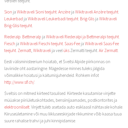
Verbieri teejuht.
Sion
ja
Wikitraveli Sioni teejuht
.
Anzère
ja
Wikitraveli Anzère teejuht
.
Leukerbad
ja
Wikitraveli Leukerbadi teejuht
.
Brig-Glis
ja
Wikitraveli
Brig-Glisi teejuht
.
Riederalp
.
Bettmeralp
ja
Wikitraveli Riederalpi ja Bettmeralpi teejuht
.
Fiesch
ja
Wikitraveli Fieschi teejuht
.
Saas-Fee
ja
Wikitraveli Saas-Fee
teejuht
.
Zermatt
,
Wikitraveli
ja veel
üks
Zermatti teejuht.
Air Zermatt
.
Eesti välisministeerium hoiatab, et Šveitsi Alpide piirkonnas on
laviinide oht aastaringne. Mägedesse minnes tuleks jälgida
võimalikke hoiatusi ja käitumisjuhendeid. Rohkem infot
http://www.slf.ch/
.
Šveitsis on mitmed kiirteed tasulised. Kiirteede kasutamise vinjette
müüakse piiriületuskohtades, bensiinijaamades, postkontorites ja
elektrooniliselt
. Vinjett tuleb asetada auto esiklaasil nähtavale kohale.
Kiiruseületamine või muu liikluseeskirjade rikkumine võib kaasa tuua
suure rahalise trahvi ja juhi kinnipidamise.