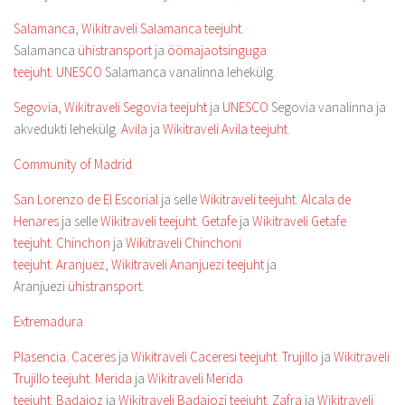
Salamanca
,
Wikitraveli Salamanca teejuht
.
Salamanca
ühistransport
ja
öömajaotsinguga
teejuht
.
UNESCO
Salamanca vanalinna lehekülg.
Segovia
,
Wikitraveli Segovia teejuht
ja
UNESCO
Segovia vanalinna ja
akvedukti lehekülg.
Avila
ja
Wikitraveli Avila teejuht
.
Community of Madrid
San Lorenzo de El Escorial
ja selle
Wikitraveli teejuht
.
Alcala de
Henares
ja selle
Wikitraveli teejuht
.
Getafe
ja
Wikitraveli Getafe
teejuht
.
Chinchon
ja
Wikitraveli Chinchoni
teejuht
.
Aranjuez
,
Wikitraveli Ananjuezi teejuht
ja
Aranjuezi
ühistransport
.
Extremadura
Plasencia
.
Caceres
ja
Wikitraveli Caceresi teejuht
.
Trujillo
ja
Wikitraveli
Trujillo teejuht
.
Merida
ja
Wikitraveli Merida
teejuht
.
Badajoz
ja
Wikitraveli Badajozi teejuht
.
Zafra
ja
Wikitraveli