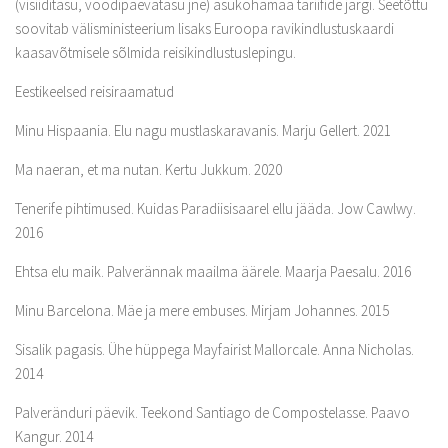
(visiiditasu, voodipäevatasu jne) asukohamaa tariifide järgi. Seetõttu
soovitab välisministeerium lisaks Euroopa ravikindlustuskaardi
kaasavõtmisele sõlmida reisikindlustuslepingu.
Eestikeelsed reisiraamatud
Minu Hispaania. Elu nagu mustlaskaravanis. Marju Gellert. 2021
Ma naeran, et ma nutan. Kertu Jukkum. 2020
Tenerife pihtimused. Kuidas Paradiisisaarel ellu jääda. Jow Cawlwy.
2016
Ehtsa elu maik. Palverännak maailma äärele. Maarja Paesalu. 2016
Minu Barcelona. Mäe ja mere embuses. Mirjam Johannes. 2015
Sisalik pagasis. Ühe hüppega Mayfairist Mallorcale. Anna Nicholas.
2014
Palveränduri päevik. Teekond Santiago de Compostelasse. Paavo
Kangur. 2014