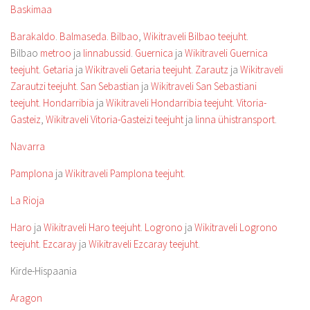
Baskimaa
Barakaldo
.
Balmaseda
.
Bilbao
,
Wikitraveli Bilbao teejuht
.
Bilbao
metroo
ja
linnabussid
.
Guernica
ja
Wikitraveli Guernica
teejuht
.
Getaria
ja
Wikitraveli Getaria teejuht
.
Zarautz
ja
Wikitraveli
Zarautzi teejuht
.
San Sebastian
ja
Wikitraveli San Sebastiani
teejuht
.
Hondarribia
ja
Wikitraveli Hondarribia teejuht
.
Vitoria-
Gasteiz
,
Wikitraveli Vitoria-Gasteizi teejuht
ja
linna ühistransport
.
Navarra
Pamplona
ja
Wikitraveli Pamplona teejuht
.
La Rioja
Haro
ja
Wikitraveli Haro teejuht
.
Logrono
ja
Wikitraveli Logrono
teejuht
.
Ezcaray
ja
Wikitraveli Ezcaray teejuht
.
Kirde-Hispaania
Aragon