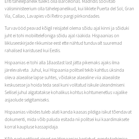
Eriti tähelepanelik tuleks olla Barcelonas. Madridis soovitab
välisministeerium olla tähelepanelikud, kui liiklete Puerta del Sol, Gran
Vía, Callao, Lavapies või Retiro pargi piirkondades.
Turvavööd peavad kõigil reisijatel olema sõidu ajal kinni ja sõiduki
juht ei tohi mobiiltelefoniga sõidu ajal rääkida. Hispaanias on
liikluseeskirjade rikkumise eest ette nähtud tunduvalt suuremad
rahalised karistused kui Eestis.
Hispaanias ei tohi alla 18aastast last jätta pikemaks ajaks ilma
järelevalveta. Juhul, kui Hispaania politseil tekib kahtlus üksinda
oleva alaealise lapse suhtes, võidakse alaealine viia alaealiste
keskusesse ja hoida teda seal kuni volitatud isikule üleandmiseni.
Sellisel juhul algatatakse kohalikus kohtus kohtumenetlus vajalike
asjaolude selgitamiseks.
Hispaanias viibides tuleb alati kanda kaasas pildiga isikut tõendavat
dokumenti, mida võib paluda esitada nii politsei kui kaardimaksete
korral kaupluse kassapidaja.
Kõik narkootilised ained on Hispaanias keelatud, nende tarbimise,