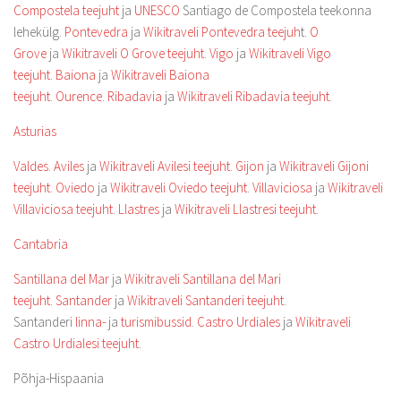
Compostela teejuht
ja
UNESCO
Santiago de Compostela teekonna
lehekülg.
Pontevedra
ja
Wikitraveli Pontevedra teejuh
t.
O
Grove
ja
Wikitraveli O Grove teejuht
.
Vigo
ja
Wikitraveli Vigo
teejuht
.
Baiona
ja
Wikitraveli Baiona
teejuht
.
Ourence
.
Ribadavia
ja
Wikitraveli Ribadavia teejuht
.
Asturias
Valdes
.
Aviles
ja
Wikitraveli Avilesi teejuht
.
Gijon
ja
Wikitraveli Gijoni
teejuht
.
Oviedo
ja
Wikitraveli Oviedo teejuht
.
Villaviciosa
ja
Wikitraveli
Villaviciosa teejuht
.
Llastres
ja
Wikitraveli Llastresi teejuht
.
Cantabria
Santillana del Mar
ja
Wikitraveli Santillana del Mari
teejuht
.
Santander
ja
Wikitraveli Santanderi teejuht
.
Santanderi
linna-
ja
turismibussid
.
Castro Urdiales
ja
Wikitraveli
Castro Urdialesi teejuht
.
Põhja-Hispaania