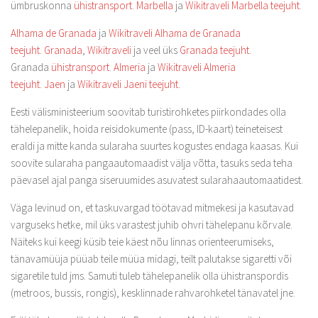
ümbruskonna
ühistransport
.
Marbella
ja
Wikitraveli Marbella teejuht
.
Alhama de Granada
ja
Wikitraveli Alhama de Granada
teejuht
.
Granada
,
Wikitraveli
ja veel üks
Granada teejuht
.
Granada
ühistransport
.
Almeria
ja
Wikitraveli Almeria
teejuht
.
Jaen
ja
Wikitraveli Jaeni teejuht
.
Eesti välisministeerium soovitab turistirohketes piirkondades olla
tähelepanelik, hoida reisidokumente (pass, ID-kaart) teineteisest
eraldi ja mitte kanda sularaha suurtes kogustes endaga kaasas. Kui
soovite sularaha pangaautomaadist välja võtta, tasuks seda teha
päevasel ajal panga siseruumides asuvatest sularahaautomaatidest.
Väga levinud on, et taskuvargad töötavad mitmekesi ja kasutavad
varguseks hetke, mil üks varastest juhib ohvri tähelepanu kõrvale.
Näiteks kui keegi küsib teie käest nõu linnas orienteerumiseks,
tänavamüüja püüab teile müüa midagi, teilt palutakse sigaretti või
sigaretile tuld jms. Samuti tuleb tähelepanelik olla ühistranspordis
(metroos, bussis, rongis), kesklinnade rahvarohketel tänavatel jne.