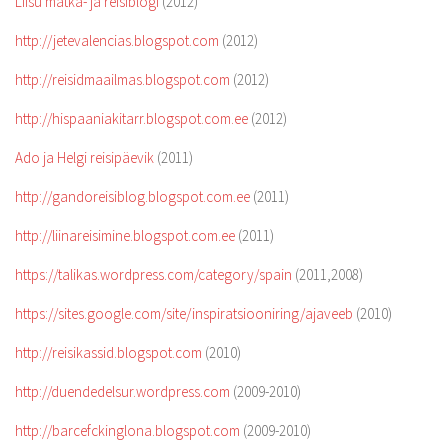
Liisu matka- ja reisiblogi
(2012)
http://jetevalencias.blogspot.com
(2012)
http://reisidmaailmas.blogspot.com
(2012)
http://hispaaniakitarr.blogspot.com.ee
(2012)
Ado ja Helgi reisipäevik
(2011)
http://gandoreisiblog.blogspot.com.ee
(2011)
http://liinareisimine.blogspot.com.ee
(2011)
https://talikas.wordpress.com/category/spain
(2011,2008)
https://sites.google.com/site/inspiratsiooniring/ajaveeb
(2010)
http://reisikassid.blogspot.com
(2010)
http://duendedelsur.wordpress.com
(2009-2010)
http://barcefckinglona.blogspot.com
(2009-2010)