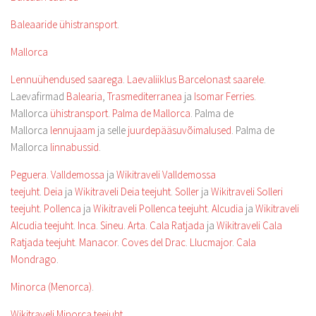
Baleaaride ühistransport
.
Mallorca
Lennuühendused saarega
.
Laevaliiklus Barcelonast saarele
.
Laevafirmad
Balearia
,
Trasmediterranea
ja
Isomar Ferries
.
Mallorca
ühistransport
.
Palma de Mallorca
. Palma de
Mallorca
lennujaam
ja selle
juurdepääsuvõimalused
. Palma de
Mallorca
linnabussid
.
Peguera
.
Valldemossa
ja
Wikitraveli Valldemossa
teejuht
.
Deia
ja
Wikitraveli Deia teejuht
.
Soller
ja
Wikitraveli Solleri
teejuht
.
Pollenca
ja
Wikitraveli Pollenca teejuht
.
Alcudia
ja
Wikitraveli
Alcudia teejuht
.
Inca
.
Sineu
.
Arta
.
Cala Ratjada
ja
Wikitraveli Cala
Ratjada teejuht
.
Manacor
.
Coves del Drac
.
Llucmajor
.
Cala
Mondrago
.
Minorca (Menorca)
.
Wikitraveli Minorca teejuht
.