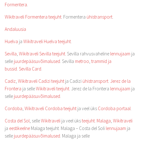
Formentera
.
Wikitraveli Formentera teejuht
. Formentera
ühistransport
.
Andaluusia
Huelva
ja
Wikitraveli Huelva teejuht
.
Sevilla
,
Wikitraveli Sevilla teejuht
. Sevilla rahvusvaheline
lennujaam
ja
selle
juurdepääsuvõimalused
. Sevilla
metroo
,
trammid ja
bussid
.
Sevilla Card
.
Cadiz
,
Wikitraveli Cadizi teejuht
ja Cadizi
ühistransport
.
Jerez de la
Frontera
ja selle
Wikitraveli teejuht
. Jerez de la Frontera
lennujaam
ja
selle
juurdepääsuvõimalused
.
Cordoba
,
Wikitraveli Cordoba teejuht
ja veel üks
Cordoba portaal
.
Costa del Sol
, selle
Wikitraveli
ja veel üks
teejuht
.
Malaga
,
Wikitraveli
ja
eestikeelne
Malaga teejuht. Malaga – Costa del Soli
lennujaam
ja
selle
juurdepääsuvõimalused
. Malaga ja selle