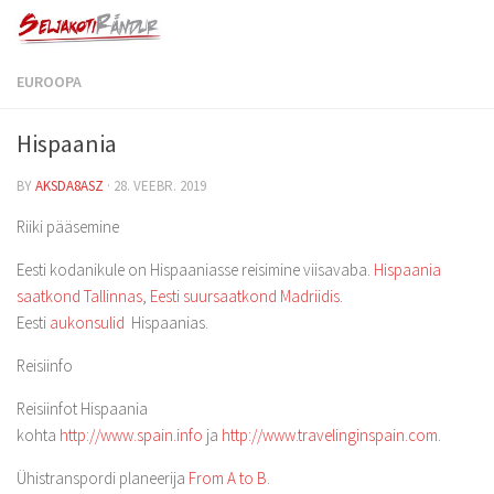
EUROOPA
Hispaania
BY
AKSDA8ASZ
·
28. VEEBR. 2019
Riiki pääsemine
Eesti kodanikule on Hispaaniasse reisimine viisavaba.
Hispaania
saatkond Tallinnas
,
Eesti suursaatkond Madriidis
.
Eesti
aukonsulid
Hispaanias.
Reisiinfo
Reisiinfot Hispaania
kohta
http://www.spain.info
ja
http://www.travelinginspain.com
.
Ühistranspordi planeerija
From A to B
.