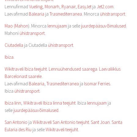
Lennufirmad
Vueling
,
Monarh
,
Ryanair
,
EasyJet
ja
Jet2.com
.
Laevafirmad
Balearia
ja
Trasmediterranea
. Minorca
ühistransport
.
Mao (Mahon
). Minorca
lennujaam
ja selle
juurdepääsuvõimalused
.
Mahoni
ühistransport
.
Ciutadella
ja Ciutadella
ühistransport
.
Ibiza
.
Wikitraveli Ibiza teejuht
.
Lennuühendused saarega
.
Laevaliiklus
Barcelonast saarele
.
Laevafirmad
Balearia
,
Trasmediterranea
ja
Isomar Ferries
.
Ibiza
ühistransport
.
Ibiza linn
,
Wikitraveli Ibiza linna teejuht
. Ibiza
lennujaam
ja
selle
juurdepääsuvõimalused
.
San Antonio
ja
Wikitraveli San Antonio teejuht
.
Sant Joan
.
Santa
Eularia des Riu
ja selle
Wikitraveli teejuht
.