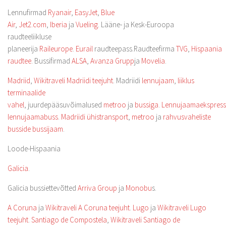
Lennufirmad
Ryanair
,
EasyJet
,
Blue
Air
,
Jet2.com
,
Iberia
ja
Vueling
. Lääne- ja Kesk-Euroopa
raudteeliikluse
planeerija
Raileurope
.
Eurail
raudteepass.Raudteefirma
TVG
,
Hispaania
raudtee
. Bussifirmad
ALSA
,
Avanza Grupp
ja
Movelia
.
Madriid
,
Wikitraveli Madriidi teejuht
. Madriidi
lennujaam
,
liiklus
terminaalide
vahel
, juurdepääsuvõimalused
metroo
ja
bussiga
.
Lennujaamaekspress
lennujaamabuss
.
Madriidi ühistransport
,
metroo
ja
rahvusvaheliste
busside bussijaam
.
Loode-Hispaania
Galicia
.
Galicia bussiettevõtted
Arriva Group
ja
Monobu
s.
A Coruna
ja
Wikitraveli A Coruna teejuht
.
Lugo
ja
Wikitraveli Lugo
teejuht
.
Santiago de Compostela
,
Wikitraveli Santiago de