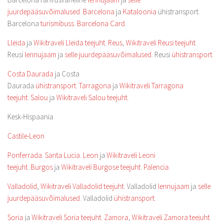
juurdepääsuvõimalused
.
Barcelona
ja
Kataloonia
ühistransport.
Barcelona
turismibuss
.
Barcelona Card
.
Lleida
ja
Wikitraveli Lleida teejuht
.
Reus
,
Wikitraveli Reusi teejuht
.
Reusi
lennujaam
ja
selle juurdepääsuvõimalused
. Reusi
ühistransport
.
Costa Daurada
ja Costa
Daurada
ühistransport
.
Tarragona
ja
Wikitraveli Tarragona
teejuht
.
Salou
ja
Wikitraveli Salou teejuht
.
Kesk-Hispaania
Castile-Leon
Ponferrada
.
Santa Lucia
.
Leon
ja
Wikitraveli Leoni
teejuht
.
Burgos
ja
Wikitraveli Burgose teejuht
.
Palencia
.
Valladolid
,
Wikitraveli Valladolid teejuht
. Valladolid
lennujaam
ja
selle
juurdepääsuvõimalused
. Valladolid
ühistransport
.
Soria
ja
Wikitraveli Soria teejuht
.
Zamora
,
Wikitraveli Zamora teejuht
.