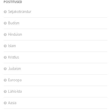
POSTITUSED
Seljakotirändur
Budism
Hinduism
Islam
Kristlus
Judaism
Euroopa
Lähis-Ida
Aasia