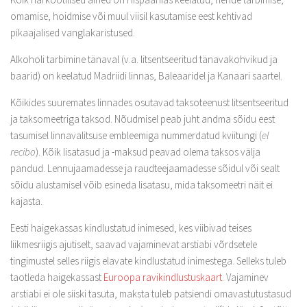
omamise, hoidmise või muul viisil kasutamise eest kehtivad
pikaajalised vanglakaristused.
Alkoholi tarbimine tänaval (v.a. litsentseeritud tänavakohvikud ja
baarid) on keelatud Madriidi linnas, Baleaaridel ja Kanaari saartel.
Kõikides suuremates linnades osutavad taksoteenust litsentseeritud
ja taksomeetriga taksod. Nõudmisel peab juht andma sõidu eest
tasumisel linnavalitsuse embleemiga nummerdatud kviitungi (
el
recibo
). Kõik lisatasud ja -maksud peavad olema taksos välja
pandud. Lennujaamadesse ja raudteejaamadesse sõidul või sealt
sõidu alustamisel võib esineda lisatasu, mida taksomeetri näit ei
kajasta.
Eesti haigekassas kindlustatud inimesed, kes viibivad teises
liikmesriigis ajutiselt, saavad vajaminevat arstiabi võrdsetele
tingimustel selles riigis elavate kindlustatud inimestega. Selleks tuleb
taotleda haigekassast
Euroopa ravikindlustuskaart
. Vajaminev
arstiabi ei ole siiski tasuta, maksta tuleb patsiendi omavastutustasud