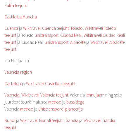
Zafra teejuht
.
Castile-La Mancha
Cuenca
ja
Wikitraveli Cuenca teejuht
.
Toledo
,
Wikitraveli Toledo
teejuht
ja Toledo
ühistransport
.
Ciudad Real
,
Wikitraveli Ciudad Reali
teejuht
ja Ciudad Reali
ühistransport
.
Albacete
ja
Wikitraveli Albacete
teejuht
.
Ida-Hispaania
Valencia region
Castellon
ja
Wikitraveli Castelloni teejuht
.
Valencia
,
Wikitraveli Valencia teejuht
. Valencia
lennujaam
ning selle
juurdepääsuvõimalused
metroo
ja
bussidega
.
Valencia
metroo
ja
ühistranspordi planeerija
.
Bunol
ja
Wikitraveli Bunoli teejuht
.
Gandia
ja
Wikitraveli Gandia
teejuht
.