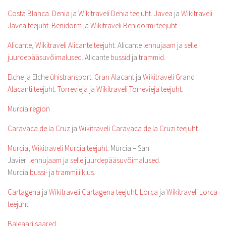
Costa Blanca
.
Denia
ja
Wikitraveli Denia teejuht
.
Javea
ja
Wikitraveli
Javea teejuht
.
Benidorm
ja
Wikitraveli Benidormi teejuht
.
Alicante
,
Wikitraveli Alicante teejuht
. Alicante
lennujaam
ja
selle
juurdepääsuvõimalused
. Alicante
bussid
ja
trammid
.
Elche
ja Elche
ühistransport
.
Gran Alacant
ja
Wikitraveli Grand
Alacanti teejuht
.
Torrevieja
ja
Wikitraveli Torrevieja teejuht
.
Murcia region
Caravaca de la Cruz
ja
Wikitraveli Caravaca de la Cruzi teejuht
.
Murcia
,
Wikitraveli Murcia teejuht
. Murcia – San
Javieri
lennujaam
ja
selle juurdepääsuvõimalused
.
Murcia
bussi-
ja
trammiliiklus
.
Cartagena
ja
Wikitraveli Cartagena teejuht
.
Lorca
ja
Wikitraveli Lorca
teejuht
.
Baleaari saared