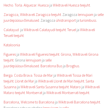
Hecho
.
Torla
.
Alquezar
.
Huesca
ja
Wikitraveli Huesca teejuht
.
Zaragoza
,
Wikitraveli Zaragoza teejuht
. Zaragoza
lennujaam
ja
selle
juurdepääsuvõimalused
. Zaragoza
ühistransport
ja
turismibuss
.
Calatayud
ja
Wikitraveli Calatayudi teejuht
.
Teruel
ja
Wikitraveli
Terueli teejuht
.
Kataloonia
Figueres
ja
Wikitraveli Figueresi teejuht
.
Girona
,
Wikitraveli Girona
teejuht
. Girona
lennujaam
ja
selle
juurdepääsuvõimalused
.
Barcelona Bus
ja
Brogbus
.
Berga
.
Costa Brava
.
Tossa de Mar
ja
Wikitraveli Tossa de Mari
teejuht
.
Lloret de Mar
ja
Wikitraveli Lloret de Mari teejuht
.
Santa
Susanna
ja
Wikitraveli Santa Susanna teejuht
.
Mataro
ja
Wikitraveli
Mataro teejuht
.
Montserrat
ja
Wikitraveli Montserrati teejuht
.
Barcelona
,
Welcome to Barcelona
ja
Wikitraveli Barcelona teejuht
.
Barcelona rahvusvaheline
lennujaam
ja
selle