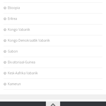
Etioopia
Eritrea
Kongo Vabariik
Kongo Demokraatlik Vabariik
Gabon
Ekvatoriaal-Guinea
Kesk-Aafrika Vabariik
Kamerun