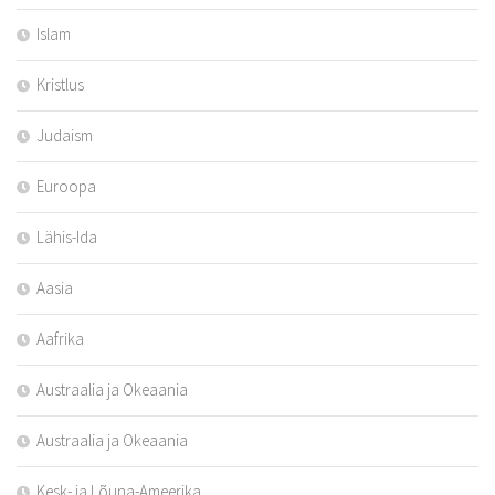
Islam
Kristlus
Judaism
Euroopa
Lähis-Ida
Aasia
Aafrika
Austraalia ja Okeaania
Austraalia ja Okeaania
Kesk- ja Lõuna-Ameerika