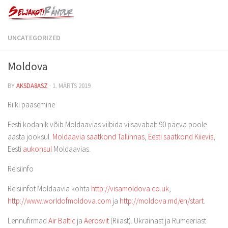
UNCATEGORIZED
Moldova
BY
AKSDA8ASZ
·
1. MÄRTS 2019
Riiki pääsemine
Eesti kodanik võib Moldaavias viibida viisavabalt 90 päeva poole
aasta jooksul.
Moldaavia saatkond Tallinnas
,
Eesti saatkond Kiievis
,
Eesti
aukonsul
Moldaavias.
Reisiinfo
Reisiinfot Moldaavia kohta
http://visamoldova.co.uk
,
http://www.worldofmoldova.com
ja
http://moldova.md/en/start
.
Lennufirmad
Air Baltic
ja
Aerosvit
(Riiast). Ukrainast ja Rumeeriast