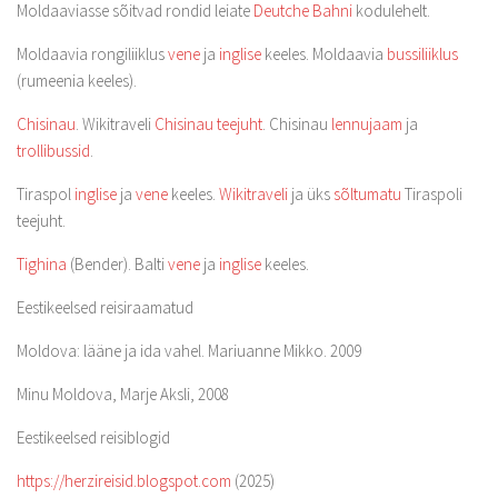
Moldaaviasse sõitvad rondid leiate
Deutche Bahni
kodulehelt.
Moldaavia rongiliiklus
vene
ja
inglise
keeles. Moldaavia
bussiliiklus
(rumeenia keeles).
Chisinau
. Wikitraveli
Chisinau teejuht
. Chisinau
lennujaam
ja
trollibussid
.
Tiraspol
inglise
ja
vene
keeles.
Wikitraveli
ja üks
sõltumatu
Tiraspoli
teejuht.
Tighina
(Bender). Balti
vene
ja
inglise
keeles.
Eestikeelsed reisiraamatud
Moldova: lääne ja ida vahel. Mariuanne Mikko. 2009
Minu Moldova, Marje Aksli, 2008
Eestikeelsed reisiblogid
https://herzireisid.blogspot.com
(2025)