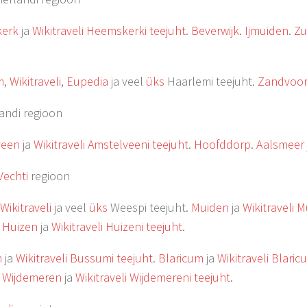
erk
ja
Wikitraveli Heemskerki teejuht
.
Beverwijk
.
Ijmuiden
.
Zu
m
,
Wikitraveli
,
Eupedia
ja veel
üks
Haarlemi teejuht.
Zandvoor
andi regioon
veen
ja
Wikitraveli Amstelveeni teejuht
.
Hoofddorp
.
Aalsmeer
Vechti
regioon
Wikitraveli
ja veel
üks
Weespi teejuht.
Muiden
ja
Wikitraveli M
.
Huizen
ja
Wikitraveli Huizeni teejuht
.
m
ja
Wikitraveli Bussumi teejuht
.
Blaricum
ja
Wikitraveli Blaric
.
Wijdemeren
ja
Wikitraveli Wijdemereni teejuht
.