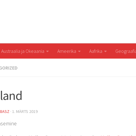
Austraalia ja Okeaania
Ameerika
Aafrika
Geograaf
GORIZED
land
8ASZ
·
1. MÄRTS 2019
ääsemine