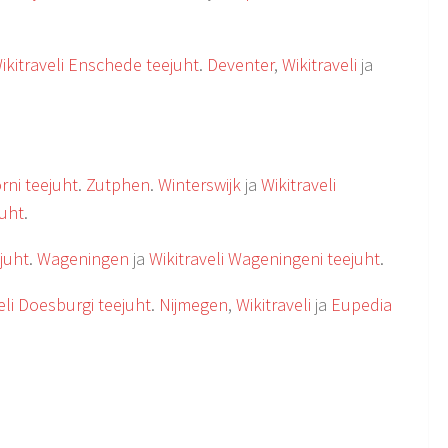
ikitraveli Enschede teejuht
.
Deventer
,
Wikitraveli
ja
rni teejuht
.
Zutphen
.
Winterswijk
ja
Wikitraveli
juht
.
ejuht
.
Wageningen
ja
Wikitraveli Wageningeni teejuht
.
eli Doesburgi teejuht
.
Nijmegen
,
Wikitraveli
ja
Eupedia