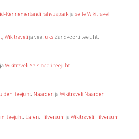
id-Kennemerlandi rahvuspark
ja
selle Wikitraveli
t
,
Wikitraveli
ja veel
üks
Zandvoorti teejuht.
ja
Wikitraveli Aalsmeeri teejuht
.
uideni teejuht
.
Naarden
ja
Wikitraveli Naardeni
umi teejuht
.
Laren
.
Hilversum
ja
Wikitraveli Hilversumi