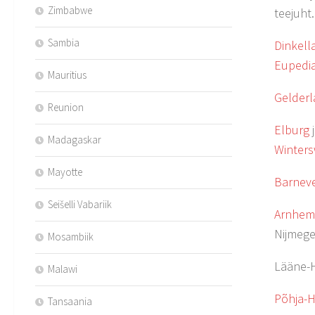
Zimbabwe
teejuht
Sambia
Dinkell
Eupedi
Mauritius
Gelderl
Reunion
Elburg
Madagaskar
Wintersw
Mayotte
Barnev
Seišelli Vabariik
Arnhem
Nijmege
Mosambiik
Lääne-
Malawi
Põhja-H
Tansaania