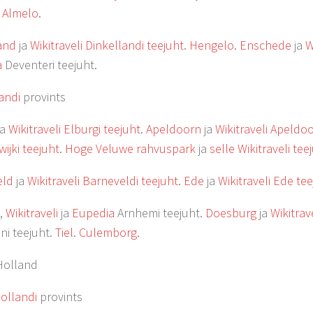
.
Almelo
.
and
ja
Wikitraveli Dinkellandi teejuht
.
Hengelo
.
Enschede
ja
W
a
Deventeri teejuht.
andi
provints
ja
Wikitraveli Elburgi teejuht
.
Apeldoorn
ja
Wikitraveli Apeldoo
ijki teejuht
.
Hoge Veluwe rahvuspark
ja
selle Wikitraveli tee
eld
ja
Wikitraveli Barneveldi teejuht
.
Ede
ja
Wikitraveli Ede te
,
Wikitraveli
ja
Eupedia
Arnhemi teejuht.
Doesburg
ja
Wikitrav
ni teejuht.
Tiel
.
Culemborg
.
Holland
ollandi
provints