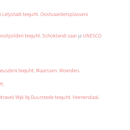
i Lelystadi teejuht
.
Oostvaardersplasseni
oostpolderi teejuht
.
Schoklandi saar
ja
UNESCO
Leusdeni teejuht
.
Maarssen
.
Woerden
.
rt
.
itraveli Wijk bij Duurstede teejuht
.
Veenendaal
.