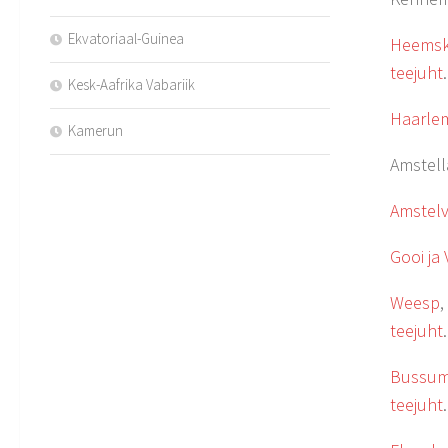
Ekvatoriaal-Guinea
Heemsk
teejuht
.
Kesk-Aafrika Vabariik
Haarle
Kamerun
Amstell
Amstel
Gooi ja 
Weesp
,
teejuht
Bussu
teejuht