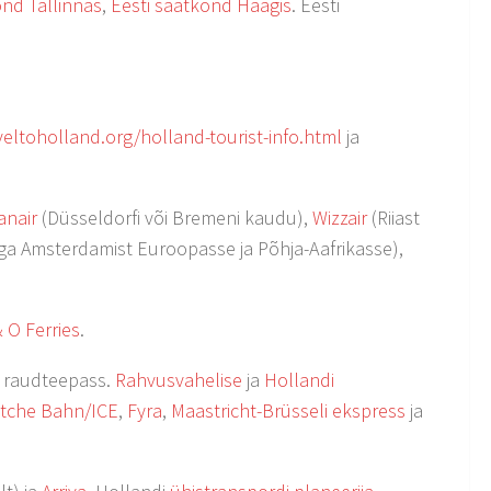
nd Tallinnas
,
Eesti saatkond Haagis
. Eesti
aveltoholland.org/holland-tourist-info.html
ja
anair
(Düsseldorfi või Bremeni kaudu),
Wizzair
(Riiast
a Amsterdamist Euroopasse ja Põhja-Aafrikasse),
 O Ferries
.
raudteepass.
Rahvusvahelise
ja
Hollandi
tche Bahn/ICE
,
Fyra
,
Maastricht-Brüsseli ekspress
ja