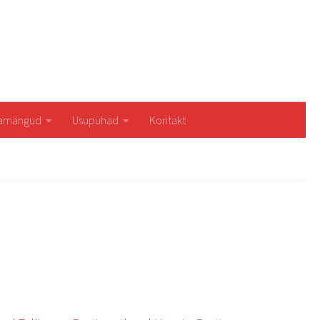
iamängud
Usupühad
Kontakt