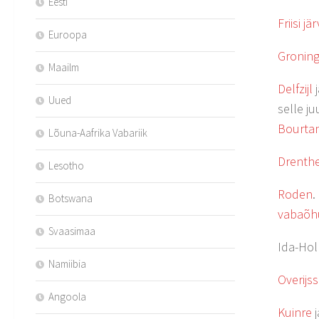
Eesti
Friisi jä
Euroopa
Groning
Maailm
Delfzijl
Uued
selle 
Bourta
Lõuna-Aafrika Vabariik
Drenth
Lesotho
Roden
.
Botswana
vabaõ
Svaasimaa
Ida-Hol
Namiibia
Overijss
Angoola
Kuinre
j