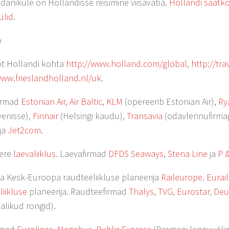
odanikule on Hollandisse reisimine viisavaba.
Hollandi saatko
ulid
.
o
fot Hollandi kohta
http://www.holland.com/global
,
http://tr
www.frieslandholland.nl/uk
.
irmad
Estonian Air
,
Air Baltic
,
KLM
(opereerib Estonian Air),
Ry
enisse),
Finnair
(Helsingi kaudu),
Transavia
(odavlennufirmag
ja
Jet2com
.
ere
laevaliiklus
. Laevafirmad
DFDS Seaways
,
Stena Line
ja
P &
ja Kesk-Euroopa raudteeliikluse planeerija
Raileurope
.
Eurail
liikluse
planeerija. Raudteefirmad
Thalys
,
TVG
,
Eurostar
,
Deu
alikud rongid).