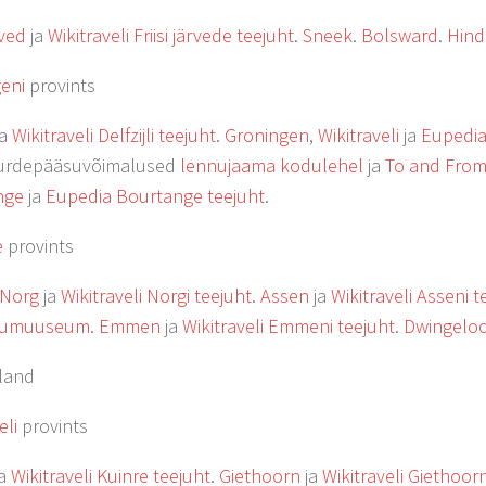
rved
ja
Wikitraveli Friisi järvede teejuht
.
Sneek
.
Bolsward
.
Hind
eni
provints
ja
Wikitraveli Delfzijli teejuht
.
Groningen
,
Wikitraveli
ja
Eupedi
juurdepääsuvõimalused
lennujaama kodulehel
ja
To and From 
nge
ja
Eupedia Bourtange teejuht
.
e
provints
Norg
ja
Wikitraveli Norgi teejuht
.
Assen
ja
Wikitraveli Asseni t
humuuseum
.
Emmen
ja
Wikitraveli Emmeni teejuht
.
Dwingelo
land
eli
provints
a
Wikitraveli Kuinre teejuht
.
Giethoorn
ja
Wikitraveli Giethoorn