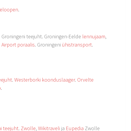
eloopen
.
a
Groningeni teejuht. Groningen-Eelde
lennujaam
,
Airport poraalis
. Groningeni
ühistransport
.
eejuht
.
Westerborki koonduslaager
.
Orvelte
o
.
i teejuht
.
Zwolle
,
Wikitraveli
ja
Eupedia
Zwolle