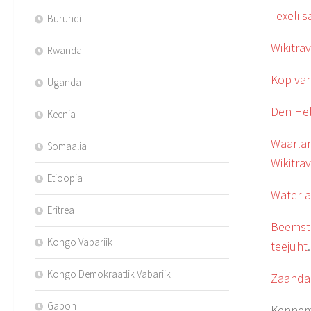
Texeli s
Burundi
Wikitrav
Rwanda
Kop van
Uganda
Den He
Keenia
Waarla
Somaalia
Wikitrav
Etioopia
Waterla
Eritrea
Beemst
Kongo Vabariik
teejuht
Kongo Demokraatlik Vabariik
Zaand
Gabon
Kennem