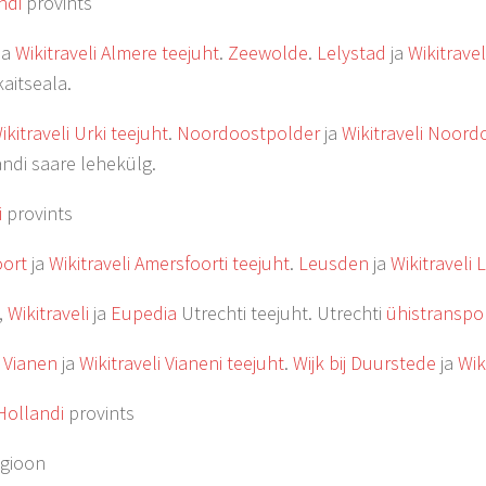
ndi
provints
ja
Wikitraveli Almere teejuht
.
Zeewolde
.
Lelystad
ja
Wikitravel
aitseala.
ikitraveli Urki teejuht
.
Noordoostpolder
ja
Wikitraveli Noord
ndi saare lehekülg.
i
provints
oort
ja
Wikitraveli Amersfoorti teejuht
.
Leusden
ja
Wikitraveli 
,
Wikitraveli
ja
Eupedia
Utrechti teejuht. Utrechti
ühistranspo
.
Vianen
ja
Wikitraveli Vianeni teejuht
.
Wijk bij Duurstede
ja
Wik
Hollandi
provints
gioon