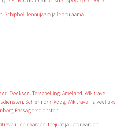
t) ja
Arriva
. Hollandi
ühistranspordi planeerija
.
t.
Schipholi lennujaam
ja
lennujaama
derij Doeksen
.
Terschelling
.
Ameland
,
Wikitraveli
rsdiensten
.
Schiermonnikoog
,
Wikitraveli
ja veel
üks
borg Passagiersdiensten
.
itraveli Leeuwardeni teejuht
ja Leeuwardeni