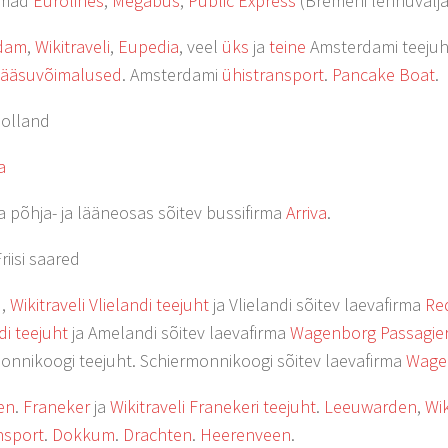
rmad
Eurolines
,
Megabus
,
Public Express
(Bremeni lennuväljal
dam
,
Wikitraveli
,
Eupedia
, veel
üks
ja
teine
Amsterdami teejuh
pääsuvõimalused
. Amsterdami
ühistransport
.
Pancake Boat
.
Holland
a
aa põhja- ja lääneosas sõitev bussifirma
Arriva
.
riisi saared
d
,
Wikitraveli Vlielandi teejuht
ja Vlielandi sõitev laevafirma
Re
i teejuht
ja Amelandi sõitev laevafirma
Wagenborg Passagie
onnikoogi teejuht. Schiermonnikoogi sõitev laevafirma
Wagen
en
.
Franeker
ja
Wikitraveli Franekeri teejuht
.
Leeuwarden
,
Wik
nsport
.
Dokkum
.
Drachten
.
Heerenveen
.