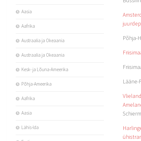
Bussifi
Aasia
Amster
juurde
Aafrika
Põhja-
Austraalia ja Okeaania
Friisima
Austraalia ja Okeaania
Friisim
Kesk- ja Lõuna-Ameerika
Lääne-F
Põhja-Ameerika
Vlielan
Aafrika
Ameland
Aasia
Schierm
Lähis-Ida
Harling
ühistra