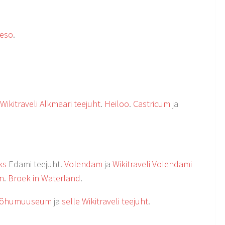
eso
.
Wikitraveli Alkmaari teejuht
.
Heiloo
.
Castricum
ja
ks
Edami teejuht.
Volendam
ja
Wikitraveli Volendami
n
.
Broek in Waterland
.
baõhumuuseum
ja
selle Wikitraveli teejuht
.