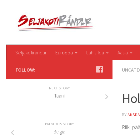
Seljakotirändur
Euroopa
Lähis-Ida
Aasia
FOLLOW:
UNCATE
NEXT STORY
Hol
Taani
BY
AKSDA
PREVIOUS STORY
Riiki p
Belgia