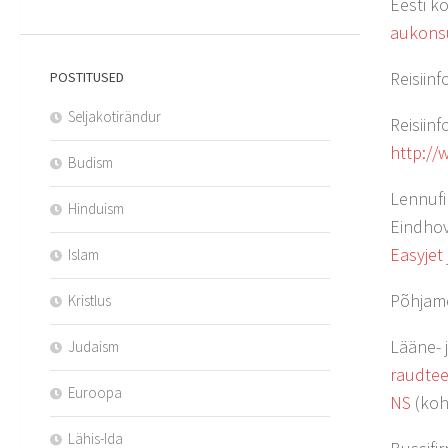
Eesti k
aukons
Reisiinf
POSTITUSED
Seljakotirändur
Reisiin
http://
Budism
Lennuf
Hinduism
Eindhov
Easyjet
Islam
Põhjam
Kristlus
Lääne- 
Judaism
raudtee
Euroopa
NS
(koh
Lähis-Ida