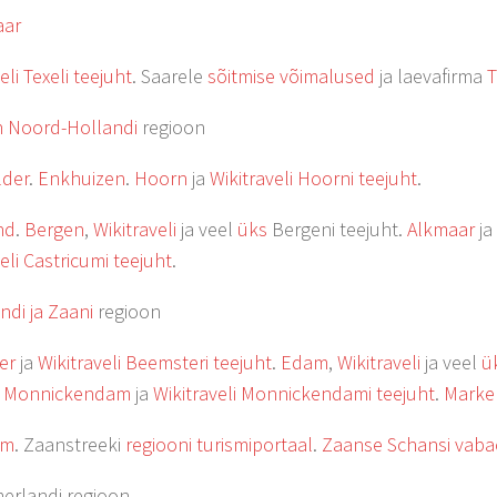
aar
eli Texeli teejuht
. Saarele
sõitmise võimalused
ja laevafirma
T
 Noord-Hollandi
regioon
lder
.
Enkhuizen
.
Hoorn
ja
Wikitraveli Hoorni teejuht
.
nd
.
Bergen
,
Wikitraveli
ja veel
üks
Bergeni teejuht.
Alkmaar
ja
eli Castricumi teejuht
.
ndi ja Zaani
regioon
er
ja
Wikitraveli Beemsteri teejuht
.
Edam
,
Wikitraveli
ja veel
ü
.
Monnickendam
ja
Wikitraveli Monnickendami teejuht
.
Marke
am
. Zaanstreeki
regiooni turismiportaal
.
Zaanse Schansi va
erlandi regioon