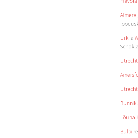
Flevola
Almere
loodusk
Urk
ja
W
Schokla
Utrecht
Amersf
Utrecht
Bunnik
Lõuna-
Bulbi
re