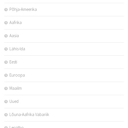
Põhja-Ameerika
Aafrika
Aasia
Lähis-Ida
Eesti
Euroopa
Maailm
Uued
Lõuna-Aafrika Vabariik
Lesotho