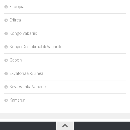
Etioopia
Eritrea
Kongo Vabariik
Kongo Demokraatlik Vabariik
Gabon
Ekvatoriaal-Guinea
Kesk-Aafrika Vabariik
Kamerun