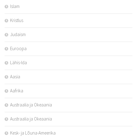
Islam
Kristlus
Judaism
Euroopa
Lähis-Ida
Aasia
Aafrika
Austraalia ja Okeaania
Austraalia ja Okeaania
Kesk- ja Lõuna-Ameerika