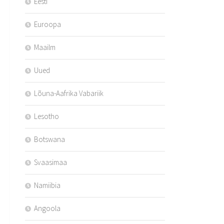
Eesti
Euroopa
Maailm
Uued
Lõuna-Aafrika Vabariik
Lesotho
Botswana
Svaasimaa
Namiibia
Angoola