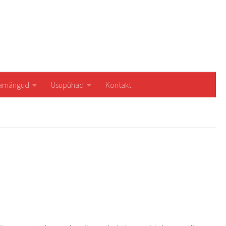
iamängud
Usupühad
Kontakt