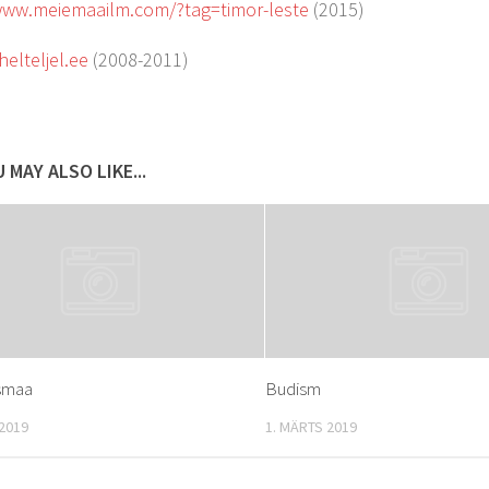
www.meiemaailm.com/?tag=timor-leste
(2015)
helteljel.ee
(2008-2011)
 MAY ALSO LIKE...
smaa
Budism
 2019
1. MÄRTS 2019