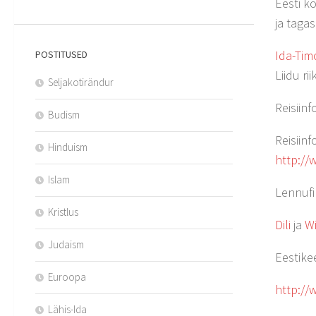
Eesti ko
ja tagas
Ida-Tim
POSTITUSED
Liidu ri
Seljakotirändur
Reisiinf
Budism
Reisiin
Hinduism
http://
Islam
Lennuf
Kristlus
Dili
ja
Wi
Judaism
Eestike
Euroopa
http://
Lähis-Ida