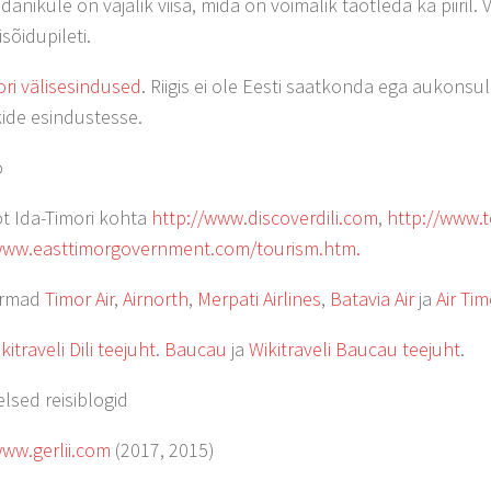
danikule on vajalik viisa, mida on võimalik taotleda ka piiri
isõidupileti.
ori välisesindused
. Riigis ei ole Eesti saatkonda ega aukons
ikide esindustesse.
o
fot Ida-Timori kohta
http://www.discoverdili.com
,
http://www.t
www.easttimorgovernment.com/tourism.htm.
irmad
Timor Air
,
Airnorth
,
Merpati Airlines
,
Batavia Air
ja
Air Tim
kitraveli Dili teejuht
.
Baucau
ja
Wikitraveli Baucau teejuht
.
elsed reisiblogid
www.gerlii.com
(2017, 2015)