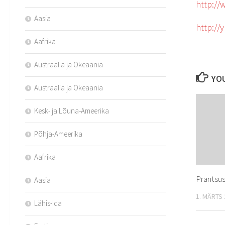
http://
Aasia
http://y
Aafrika
Austraalia ja Okeaania
YOU
Austraalia ja Okeaania
Kesk- ja Lõuna-Ameerika
Põhja-Ameerika
Aafrika
Prantsu
Aasia
1. MÄRTS
Lähis-Ida