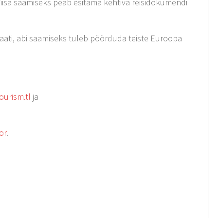
l. Viisa saamiseks peab esitama kehtiva reisidokumendi
ulaati, abi saamiseks tuleb pöörduda teiste Euroopa
ourism.tl
ja
or
.