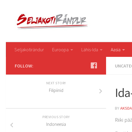
Seljakotirändur
Euroopa
Lähis-Ida
Aasia
FOLLOW:
UNCATE
NEXT STORY
Ida
Filipiinid
BY
AKSDA
PREVIOUS STORY
Riiki p
Indoneesia