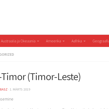
Austraalia ja Okeaania
Ameerika
Aafrika
Geograaf
GORIZED
-Timor (Timor-Leste)
8ASZ
·
1. MÄRTS 2019
ääsemine