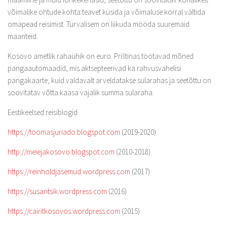
võimalike ohtude kohta teavet küsida ja võimaluse korral vältida
omapead reisimist. Turvalisem on liikuda mööda suuremaid
maanteid.
Kosovo ametlik rahaühik on euro. Prištinas töötavad mõned
pangaautomaadid, mis aktsepteerivad ka rahvusvahelisi
pangakaarte, kuid valdavalt arveldatakse sularahas ja seetõttu on
soovitatav võtta kaasa vajalik summa sularaha.
Eestikeelsed reisiblogid
https://toomasjuriado.blogspot.com
(2019-2020)
http://meiejakosovo.blogspot.com
(2010-2018)
https://reinholdjasemud.wordpress.com
(2017)
https://susantsik.wordpress.com
(2016)
https://cairitkosovos.wordpress.com
(2015)