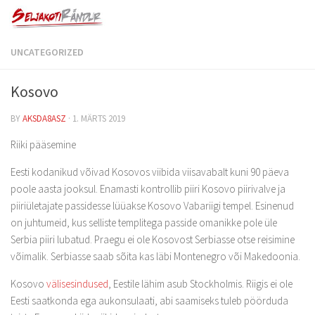
UNCATEGORIZED
Kosovo
BY
AKSDA8ASZ
·
1. MÄRTS 2019
Riiki pääsemine
Eesti kodanikud võivad Kosovos viibida viisavabalt kuni 90 päeva
poole aasta jooksul. Enamasti kontrollib piiri Kosovo piirivalve ja
piiriületajate passidesse lüüakse Kosovo Vabariigi tempel. Esinenud
on juhtumeid, kus selliste templitega passide omanikke pole üle
Serbia piiri lubatud. Praegu ei ole Kosovost Serbiasse otse reisimine
võimalik. Serbiasse saab sõita kas läbi Montenegro või Makedoonia.
Kosovo
välisesindused
, Eestile lähim asub Stockholmis. Riigis ei ole
Eesti saatkonda ega aukonsulaati, abi saamiseks tuleb pöörduda