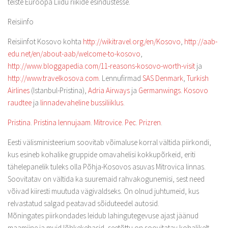
teiste Euroopa Liidu riikide esindustesse.
Reisiinfo
Reisiinfot Kosovo kohta
http://wikitravel.org/en/Kosovo
,
http://aab-
edu.net/en/about-aab/welcome-to-kosovo
,
http://www.bloggapedia.com/11-reasons-kosovo-worth-visit
ja
http://www.travelkosova.com
. Lennufirmad
SAS Denmark
,
Turkish
Airlines
(Istanbul-Pristina),
Adria Airways
ja
Germanwings
.
Kosovo
raudtee
ja
linnadevaheline bussiliiklus
.
Pristina
.
Pristina lennujaam
.
Mitrovice
.
Pec
.
Prizren
.
Eesti välisministeerium soovitab võimaluse korral vältida piirkondi,
kus esineb kohalike gruppide omavahelisi kokkupõrkeid, eriti
tähelepanelik tuleks olla Põhja-Kosovos asuvas Mitrovica linnas.
Soovitatav on vältida ka suuremaid rahvakogunemisi, sest need
võivad kiiresti muutuda vägivaldseks. On olnud juhtumeid, kus
relvastatud salgad peatavad sõiduteedel autosid.
Mõningates piirkondades leidub lahingutegevuse ajast jäänud
maamiine ja muid lõhkekehasid, seetõttu on soovitatav kohalikelt