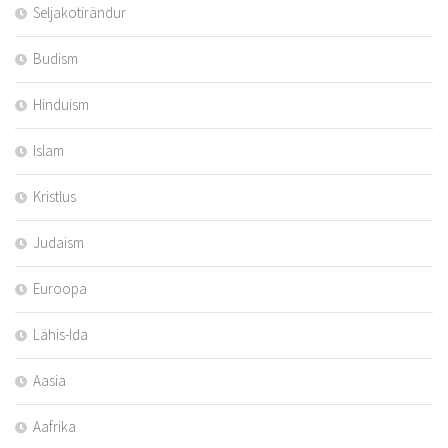
Seljakotirändur
Budism
Hinduism
Islam
Kristlus
Judaism
Euroopa
Lähis-Ida
Aasia
Aafrika