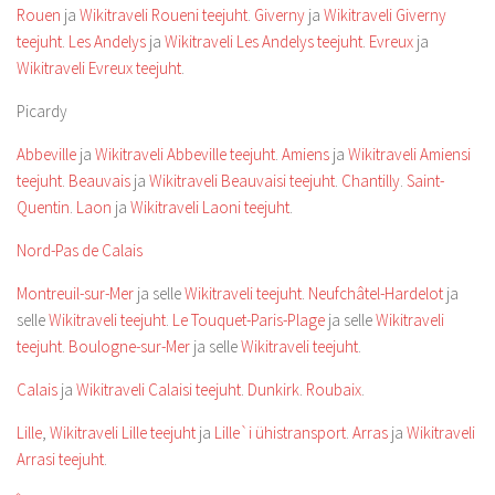
Rouen
ja
Wikitraveli Roueni teejuht
.
Giverny
ja
Wikitraveli Giverny
teejuht
.
Les Andelys
ja
Wikitraveli Les Andelys teejuht
.
Evreux
ja
Wikitraveli Evreux teejuht
.
Picardy
Abbeville
ja
Wikitraveli Abbeville teejuht
.
Amiens
ja
Wikitraveli Amiensi
teejuht
.
Beauvais
ja
Wikitraveli Beauvaisi teejuht
.
Chantilly
.
Saint-
Quentin
.
Laon
ja
Wikitraveli Laoni teejuht
.
Nord-Pas de Calais
Montreuil-sur-Mer
ja selle
Wikitraveli teejuht
.
Neufchâtel-Hardelot
ja
selle
Wikitraveli teejuht
.
Le Touquet-Paris-Plage
ja selle
Wikitraveli
teejuht
.
Boulogne-sur-Mer
ja selle
Wikitraveli teejuht
.
Calais
ja
Wikitraveli Calaisi teejuht
.
Dunkirk
.
Roubaix
.
Lille
,
Wikitraveli Lille teejuht
ja
Lille`i ühistransport
.
Arras
ja
Wikitraveli
Arrasi teejuht
.