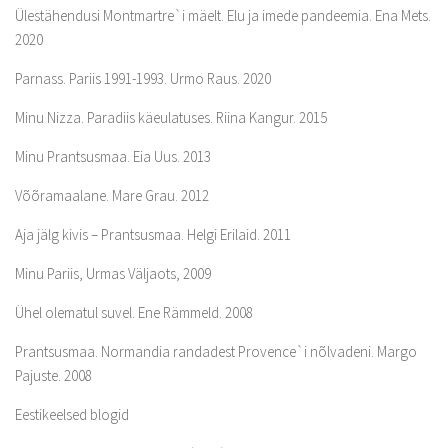
Ülestähendusi Montmartre`i mäelt. Elu ja imede pandeemia. Ena Mets.
2020
Parnass. Pariis 1991-1993. Urmo Raus. 2020
Minu Nizza. Paradiis käeulatuses. Riina Kangur. 2015
Minu Prantsusmaa. Eia Uus. 2013
Võõramaalane. Mare Grau. 2012
Aja jälg kivis – Prantsusmaa. Helgi Erilaid. 2011
Minu Pariis, Urmas Väljaots, 2009
Ühel olematul suvel. Ene Rämmeld. 2008
Prantsusmaa. Normandia randadest Provence`i nõlvadeni. Margo
Pajuste. 2008
Eestikeelsed blogid