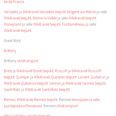
Île-de-France
Versailles
ja
Wikitraveli Versaillesi teejuht
.
Nogent-sur-Marne
ja selle
Wikitraveli teejuht
.
Marne-la-Vallée
ja selle
Wikitraveli teejuht
.
Disneyland
ja selle
Wikitraveli teejuht
.
Fontainebleau
ja selle
Wikitraveli teejuht
.
Great West
Brittany
Brittany
ühistransport
.
Brest
ja
Wikitraveli Bresti teejuht
.
Roscoff
ja
Wikitraveli Roscoffi
teejuht
.
Quimper
ja
Wikitraveli Quimperi teejuht
.
Lorient
.
Quiberon
ja
Wikitraveli Quiberoni teejuht
.
Vannes
ja
Wikitraveli Vannesi teejuht
.
Saint-Malo
ja
Wikitraveli Saint-Malo teejuht
.
Rennes
,
Wikitraveli Rennesi teejuht
. Rennesi
lennujaam
ja
selle
juurdepääsuvõimalused
. Rennesi
ühistransport
.
Vitré
ja
Wikitraveli Vitré teejuht
.