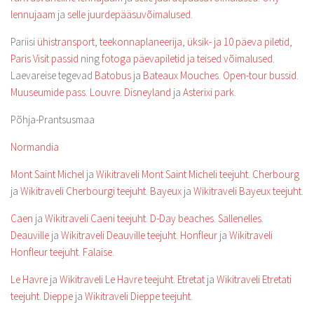
lennujaam
ja
selle juurdepääsuvõimalused
.
Pariisi
ühistransport
,
teekonnaplaneerija
,
üksik- ja 10 päeva piletid
,
Paris Visit passid
ning
fotoga päevapiletid ja teised võimalused
.
Laevareise tegevad
Batobus
ja
Bateaux Mouches
.
Open-tour bussid
.
Muuseumide pass
.
Louvre
.
Disneyland
ja
Asterixi park
.
Põhja-Prantsusmaa
Normandia
Mont Saint Michel
ja
Wikitraveli Mont Saint Micheli teejuht
.
Cherbourg
ja
Wikitraveli Cherbourgi teejuht
.
Bayeux
ja
Wikitraveli Bayeux teejuht
.
Caen
ja
Wikitraveli Caeni teejuht
.
D-Day beaches
.
Sallenelles
.
Deauville
ja
Wikitraveli Deauville teejuht
.
Honfleur
ja
Wikitraveli
Honfleur teejuht
.
Falaise
.
Le Havre
ja
Wikitraveli Le Havre teejuht
.
Etretat
ja
Wikitraveli Etretati
teejuht
.
Dieppe
ja
Wikitraveli Dieppe teejuht
.