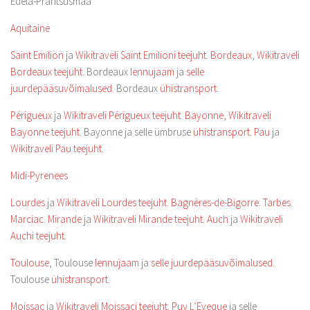
Edela-Prantsusmaa
Aquitaine
Saint Emilion
ja
Wikitraveli Saint Emilioni teejuht
.
Bordeaux
,
Wikitraveli
Bordeaux teejuht
. Bordeaux
lennujaam
ja
selle
juurdepääsuvõimalused
. Bordeaux
ühistransport
.
Périgueux
ja
Wikitraveli Périgueux teejuht
.
Bayonne
,
Wikitraveli
Bayonne teejuht
. Bayonne ja selle ümbruse
ühistransport
.
Pau
ja
Wikitraveli Pau teejuht
.
Midi-Pyrenees
Lourdes
ja
Wikitraveli Lourdes teejuht
.
Bagnères-de-Bigorre
.
Tarbes
.
Marciac
.
Mirande
ja
Wikitraveli Mirande teejuht
.
Auch
ja
Wikitraveli
Auchi teejuht
.
Toulouse
, Toulouse
lennujaam
ja
selle juurdepääsuvõimalused
.
Toulouse
ühistransport
.
Moissac
ja
Wikitraveli Moissaci teejuht
.
Puy L’Eveque
ja selle