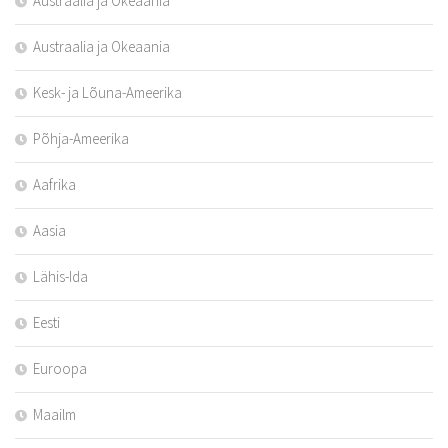
Austraalia ja Okeaania
Austraalia ja Okeaania
Kesk- ja Lõuna-Ameerika
Põhja-Ameerika
Aafrika
Aasia
Lähis-Ida
Eesti
Euroopa
Maailm