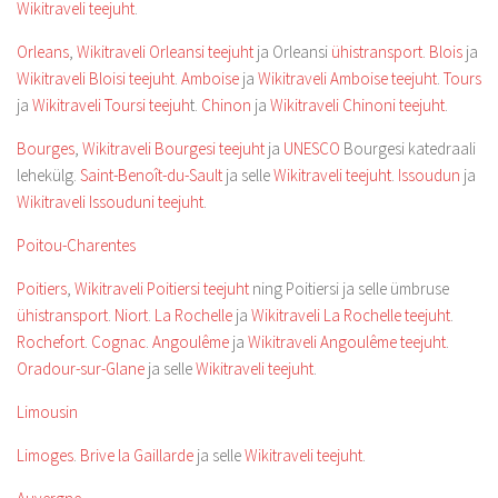
Wikitraveli teejuht
.
Orleans
,
Wikitraveli Orleansi teejuht
ja Orleansi
ühistransport
.
Blois
ja
Wikitraveli Bloisi teejuht
.
Amboise
ja
Wikitraveli Amboise teejuht
.
Tours
ja
Wikitraveli Toursi teejuh
t.
Chinon
ja
Wikitraveli Chinoni teejuht
.
Bourges
,
Wikitraveli Bourgesi teejuht
ja
UNESCO
Bourgesi katedraali
lehekülg.
Saint-Benoît-du-Sault
ja selle
Wikitraveli teejuht
.
Issoudun
ja
Wikitraveli Issouduni teejuht
.
Poitou-Charentes
Poitiers
,
Wikitraveli Poitiersi teejuht
ning Poitiersi ja selle ümbruse
ühistransport
.
Niort
.
La Rochelle
ja
Wikitraveli La Rochelle teejuht
.
Rochefort
.
Cognac
.
Angoulême
ja
Wikitraveli Angoulême teejuht
.
Oradour-sur-Glane
ja selle
Wikitraveli teejuht
.
Limousin
Limoges
.
Brive la Gaillarde
ja selle
Wikitraveli teejuht
.