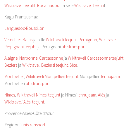
Wikitraveli teejuht
.
Rocamadour
ja selle
Wikitraveli teejuh
t.
Kagu-Prantsusmaa
Languedoc-Roussillon
Vernet-les-Bains
ja selle
Wikitraveli teejuht
.
Perpignan
,
Wikitraveli
Perpignani teejuht
ja Perpignani
ühistransport
.
Alaigne
.
Narbonne
.
Carcassonne
ja
Wikitraveli Carcassonne teejuht
.
Beziers
ja
Wikitraveli Beziersi teejuht
.
Sète
.
Montpellier
,
Wikitraveli Montpellieri teejuht
. Montpellieri
lennujaam
.
Montpellieri
ühistransport
.
Nimes
,
Wikitraveli Nimesi teejuht
ja Nimesi
lennujaam
.
Alès
ja
Wikitraveli Alèsi teejuht
.
Provence-Alpes-Côte d’Azur
Regiooni
ühistransport
.