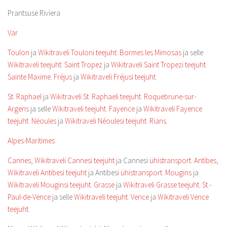
Prantsuse Riviera
Var
Toulon
ja
Wikitraveli Touloni teejuht
.
Bormes les Mimosas
ja selle
Wikitraveli teejuht
.
Saint Tropez
ja
Wikitraveli Saint Tropezi teejuht
.
Sainte Maxime
.
Fréjus
ja
Wikitraveli Fréjusi teejuht
.
St. Raphael
ja
Wikitraveli St. Raphaeli teejuht
.
Roquebrune-sur-
Argens
ja selle
Wikitraveli teejuht
.
Fayence
ja
Wikitraveli Fayence
teejuht
.
Néoules
ja
Wikitraveli Néoulesi teejuht
.
Rians
.
Alpes-Maritimes
Cannes
,
Wikitraveli Cannesi teejuht
ja Cannesi
ühistransport
.
Antibes
,
Wikitraveli Antibesi teejuht
ja Antibesi
ühistransport
.
Mougins
ja
Wikitraveli Mouginsi teejuht
.
Grasse
ja
Wikitraveli Grasse teejuht
.
St.-
Paul-de-Vence
ja selle
Wikitraveli teejuht
.
Vence
ja
Wikitraveli Vence
teejuht
.