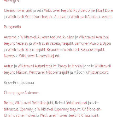
Auvergne
Clermont-Ferrand
ja selle
Wikitraveli teejuht
.
Puy-de-dome
.
Mont Dore
ja
Wikitraveli Mont Dore teejuht
.
Aurillac
ja
Wikitraveli Aurillaci teejuht
.
Burgundia
Auxerre
ja
Wikitraveli Auxerre teejuht
.
Avallon
ja
Wikitraveli Avalloni
teejuht
.
Vezelay
ja
Wikitraveli Vezelay teejuht
.
Semur-en-Auxois
.
Dijon
ja
Wikitraveli Dijoni teejuht
.
Beaune
ja
Wikitraveli Beaune teejuht
.
Nevers
ja
Wikitraveli Neversi teejuht
.
Autun
ja
Wikitraveli Autuni teejuht
.
Paray-le-Monial
ja selle
Wikitraveli
teejuht
.
Mâcon
,
Wikitraveli Mâconi teejuh
t ja Mâconi
ühistransport
.
Kirde-Prantsusmaa
Champagne-Ardenne
Reims
,
Wikitraveli Reimsi teejuht
, Reimsi
ühistransport
ja selle
tutvustus
.
Epernay
ja
Wikitraveli Espernay teejuht
.
Châlons-en-
Champagne
.
Troyes
ja
Wikitraveli Troyesi teejuht
.
Chaumont
.