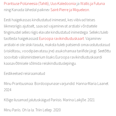
Prantsuse Polüneesia (Tahiti)
,
Uus-Kaledoonia
ja
Wallis ja Futuna
ning Kanada lähedal paiknev
Saint-Pierre ja Miqueleon
.
Eesti haigekassas kindlustatud inimesed, kes viibivad teises
liikmesriigis ajutiselt, saavad vajaminevat arstiabi võrdsetele
tingimustel selles riigis elavate kindlustatud inimestega. Selleks tuleb
taotleda haigekassast
Euroopa ravikindlustuskaart
. Vajaminev
arstiabi ei ole siiski tasuta, maksta tuleb patsiendi omavastutustasud
(visiiditasu, voodipäevatasu jne) asukohamaa tariifide järgi. Seetõttu
soovitab välisministeerium lisaks Euroopa ravikindlustuskaardi
kaasavõtmisele sõlmida reisikindlustuslepingu.
Eestikeelsed reisiraamatud
Minu Prantsusmaa. Bordoopunase varjundid. Hanna-Maria Laanet.
2024
Kõige ilusamad jalutuskäigud Pariisis. Marina Laikjõe. 2021
Minu Pariis. Oh la la. Triin Lellep. 2020