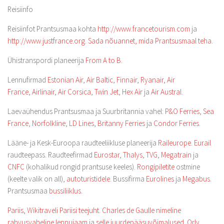
Reisiinfo
Reisiinfot Prantsusmaa kohta
http://www.francetourism.com
ja
http://www.justfrance.org
.
Sada nõuannet, mida Prantsusmaal teha
.
Ühistranspordi planeerija
From A to B
.
Lennufirmad
Estonian Air
,
Air Baltic
,
Finnair
,
Ryanair
,
Air
France
,
Airlinair
,
Air Corsica
,
Twin Jet
,
Hex Air
ja
Air Austral
.
Laevaühendus Prantsusmaa ja Suurbritannia vahel:
P&O Ferries
,
Sea
France
,
Norfolkline
,
LD Lines
,
Britanny Ferries
ja
Condor Ferries
.
Lääne- ja Kesk-Euroopa raudteeliikluse planeerija
Raileurope
.
Eurail
raudteepass. Raudteefirmad
Eurostar
,
Thalys
,
TVG
,
Megatrain
ja
CNFC
(kohalikud rongid prantsuse keeles).
Rongipiletite
ostmine
(keelte valik on all),
autoturistidele
. Bussifirma
Eurolines
ja
Megabus
.
Prantsusmaa
bussiliiklus
.
Pariis
,
Wikitraveli Pariisi teejuht
.
Charles de Gaulle nimeline
rahvusvaheline lennujaam
ja
selle juurdepääsuvõimalused
.
Orly