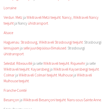
Lorraine
Verdun
.
Metz
ja
Wikitraveli Metzi teejuht
.
Nancy
,
Wikitraveli Nancy
teejuht
ja Nancy
ühistransport
.
Alsace
Haguenau
.
Strasbourg
,
Wikitraveli Strasbourgi teejuht
. Strasbourgi
lennujaam
ja
selle juurdepääsuvõimalused
. Strasbourgi
ühistransport
.
Selestat
.
Ribeauvillé
ja selle
Wikitraveli teejuht
.
Riquewihr
ja selle
Wikitraveli teejuht
.
Kaysersberg
ja
Wikitraveli Kaysersbergi teejuht
.
Colmar
ja
Wikitraveli Colmari teejuht
.
Mulhouse
ja
Wikitraveli
Mulhouse teejuht
.
Franche-Comté
Besançon
ja
Wikitraveli Besançoni teejuht
.
Nans-sous-Sainte Anne
.