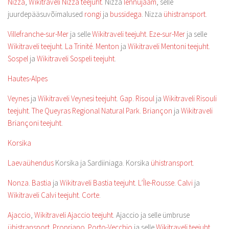
Nizza
,
Wikitraveli Nizza teejuht
. Nizza
lennujaam
, selle
juurdepääsuvõimalused
rongi
ja
bussidega
. Nizza
ühistransport
.
Villefranche-sur-Mer
ja selle
Wikitraveli teejuht
.
Eze-sur-Mer
ja selle
Wikitraveli teejuht
.
La Trinité
.
Menton
ja
Wikitraveli Mentoni teejuht
.
Sospel
ja
Wikitraveli Sospeli teejuht
.
Hautes-Alpes
Veynes
ja
Wikitraveli Veynesi teejuht
.
Gap
.
Risoul
ja
Wikitraveli Risouli
teejuht
.
The Queyras Regional Natural Park
.
Briançon
ja
Wikitraveli
Briançoni teejuht
.
Korsika
Laevaühendus
Korsika ja Sardiiniaga. Korsika
ühistransport
.
Nonza
.
Bastia
ja
Wikitraveli Bastia teejuht
.
L’Île-Rousse
.
Calvi
ja
Wikitraveli Calvi teejuht
.
Corte
.
Ajaccio
,
Wikitraveli Ajaccio teejuht
. Ajaccio ja selle ümbruse
ühistransport
.
Propriano
.
Porto-Vecchio
ja selle
Wikitraveli teejuht
.