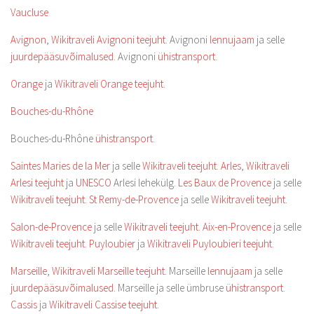
Vaucluse
Avignon
,
Wikitraveli Avignoni teejuht
. Avignoni
lennujaam
ja selle
juurdepääsuvõimalused
. Avignoni
ühistransport
.
Orange
ja
Wikitraveli Orange teejuht
.
Bouches-du-Rhône
Bouches-du-Rhône
ühistransport
.
Saintes Maries de la Mer
ja selle
Wikitraveli teejuht
.
Arles
,
Wikitraveli
Arlesi teejuht
ja
UNESCO
Arlesi lehekülg.
Les Baux de Provence
ja selle
Wikitraveli teejuht
.
St Remy-de-Provence
ja selle
Wikitraveli teejuht
.
Salon-de-Provence
ja selle
Wikitraveli teejuht
.
Aix-en-Provence
ja selle
Wikitraveli teejuht
.
Puyloubier
ja
Wikitraveli Puyloubieri teejuht
.
Marseille
,
Wikitraveli Marseille teejuht
. Marseille
lennujaam
ja selle
juurdepääsuvõimalused
. Marseille ja selle ümbruse
ühistransport
.
Cassis
ja
Wikitraveli Cassise teejuht
.