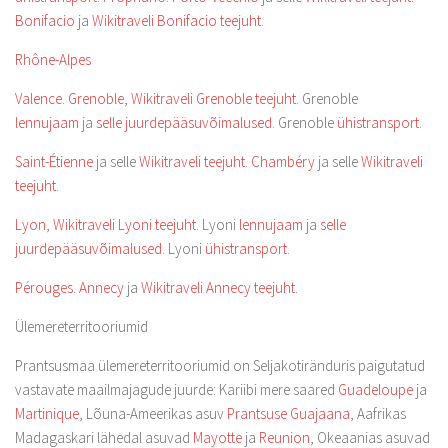
Bonifacio
ja
Wikitraveli Bonifacio teejuht
.
Rhône-Alpes
Valence
.
Grenoble
,
Wikitraveli Grenoble teejuht
. Grenoble
lennujaam
ja
selle juurdepääsuvõimalused
. Grenoble
ühistransport
.
Saint-Étienne
ja selle
Wikitraveli teejuht
.
Chambéry
ja selle
Wikitraveli
teejuht
.
Lyon
,
Wikitraveli Lyoni teejuht
. Lyoni
lennujaam
ja
selle
juurdepääsuvõimalused
. Lyoni
ühistransport
.
Pérouges
.
Annecy
ja
Wikitraveli Annecy teejuht
.
Ülemereterritooriumid
Prantsusmaa ülemereterritooriumid on Seljakotiränduris paigutatud
vastavate maailmajagude juurde: Kariibi mere saared
Guadeloupe
ja
Martinique
, Lõuna-Ameerikas asuv
Prantsuse Guajaana
, Aafrikas
Madagaskari lähedal asuvad
Mayotte
ja
Reunion
, Okeaanias asuvad