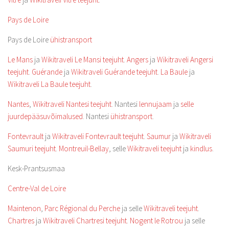
Pays de Loire
Pays de Loire
ühistransport
Le Mans
ja
Wikitraveli Le Mansi teejuht
.
Angers
ja
Wikitraveli Angersi
teejuht
.
Guérande
ja
Wikitraveli Guérande teejuht
.
La Baule
ja
Wikitraveli La Baule teejuht
.
Nantes
,
Wikitraveli Nantesi teejuht
. Nantesi
lennujaam
ja
selle
juurdepääsuvõimalused
. Nantesi
ühistransport
.
Fontevrault
ja
Wikitraveli Fontevrault teejuht
.
Saumur
ja
Wikitraveli
Saumuri teejuht
.
Montreuil-Bellay
, selle
Wikitraveli teejuht
ja
kindlus
.
Kesk-Prantsusmaa
Centre-Val de Loire
Maintenon
,
Parc Régional du Perche
ja selle
Wikitraveli teejuht
.
Chartres
ja
Wikitraveli Chartresi teejuht
.
Nogent le Rotrou
ja selle