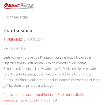
UNCATEGORIZED
Prantsusmaa
BY
AKSDA8ASZ
·
1. MÄRTS 2019
Riiki pääsemine
Eesti kodanik võib reisida Prantsusmaale viisavabalt. Samadel
tingimustel võib Eesti kodanik viibida Prantsuse Guajaanas,
Réunionis, Martinique’is ja Guadeloupe’is. Viibimine ülemerealadel
(Prantsuse Polüneesia, Uus- Kaledoonia, Wallis ja Futuna ning
Prantsuse Lõunaalad) ja territoriaalühendustes (Mayotte, Saint-Pierre
ja Miquelon) on piiratud ühe kuuga.
P
rantsusmaa suursaatkond Tallinnas
,
Eesti suursaatkond
Pariisis
.Eesti
aukonsulid
Prantsusmaal.