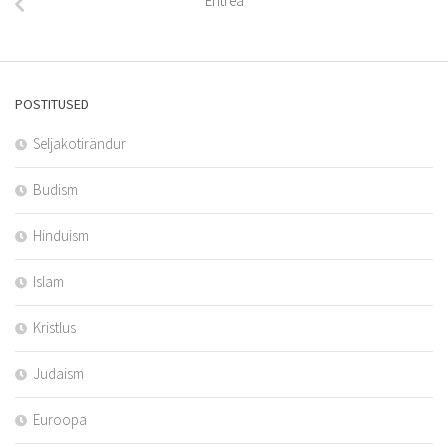
Eritrea
POSTITUSED
Seljakotirändur
Budism
Hinduism
Islam
Kristlus
Judaism
Euroopa