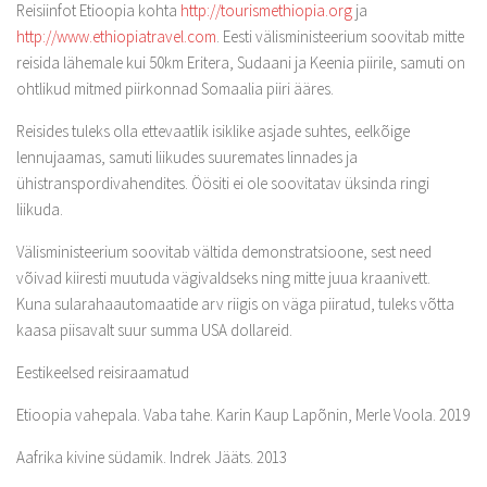
Reisiinfot Etioopia kohta
http://tourismethiopia.org
ja
http://www.ethiopiatravel.com
. Eesti välisministeerium soovitab mitte
reisida lähemale kui 50km Eritera, Sudaani ja Keenia piirile, samuti on
ohtlikud mitmed piirkonnad Somaalia piiri ääres.
Reisides tuleks olla ettevaatlik isiklike asjade suhtes, eelkõige
lennujaamas, samuti liikudes suuremates linnades ja
ühistranspordivahendites. Öösiti ei ole soovitatav üksinda ringi
liikuda.
Välisministeerium soovitab vältida demonstratsioone, sest need
võivad kiiresti muutuda vägivaldseks ning mitte juua kraanivett.
Kuna sularahaautomaatide arv riigis on väga piiratud, tuleks võtta
kaasa piisavalt suur summa USA dollareid.
Eestikeelsed reisiraamatud
Etioopia vahepala. Vaba tahe. Karin Kaup Lapõnin, Merle Voola. 2019
Aafrika kivine südamik. Indrek Jääts. 2013