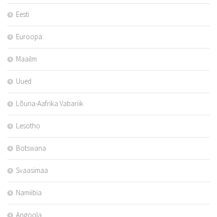
Eesti
Euroopa
Maailm
Uued
Lõuna-Aafrika Vabariik
Lesotho
Botswana
Svaasimaa
Namiibia
Angoola