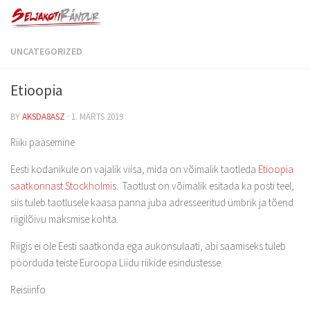
UNCATEGORIZED
Etioopia
BY
AKSDA8ASZ
·
1. MÄRTS 2019
Riiki pääsemine
Eesti kodanikule on vajalik viisa, mida on võimalik taotleda
Etioopia
saatkonnast Stockholmis
. Taotlust on võimalik esitada ka posti teel,
siis tuleb taotlusele kaasa panna juba adresseeritud ümbrik ja tõend
riigilõivu maksmise kohta.
Riigis ei ole Eesti saatkonda ega aukonsulaati, abi saamiseks tuleb
pöörduda teiste Euroopa Liidu riikide esindustesse.
Reisiinfo