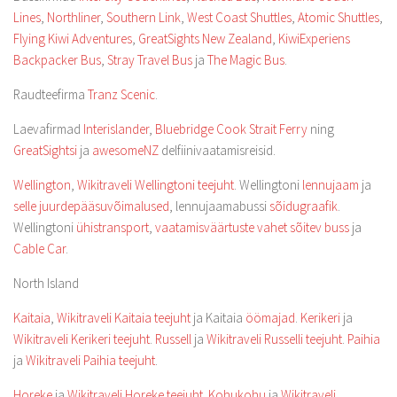
Lines
,
Northliner
,
Southern Link
,
West Coast Shuttles
,
Atomic Shuttles
,
Flying Kiwi Adventures
,
GreatSights New Zealand
,
KiwiExperiens
Backpacker Bus
,
Stray Travel Bus
ja
The Magic Bus
.
Raudteefirma
Tranz Scenic
.
Laevafirmad
Interislander
,
Bluebridge Cook Strait Ferry
ning
GreatSightsi
ja
awesomeNZ
delfiinivaatamisreisid.
Wellington
,
Wikitraveli Wellingtoni teejuht
. Wellingtoni
lennujaam
ja
selle juurdepääsuvõimalused
, lennujaamabussi
sõidugraafik
.
Wellingtoni
ühistransport
,
vaatamisväärtuste vahet sõitev buss
ja
Cable Car
.
North Island
Kaitaia
,
Wikitraveli Kaitaia teejuht
ja Kaitaia
öömajad
.
Kerikeri
ja
Wikitraveli Kerikeri teejuht
.
Russell
ja
Wikitraveli Russelli teejuht
.
Paihia
ja
Wikitraveli Paihia teejuht
.
Horeke
ja
Wikitraveli Horeke teejuht
.
Kohukohu
ja
Wikitraveli