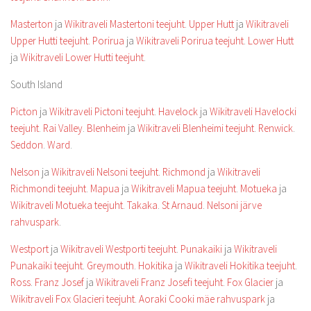
Masterton
ja
Wikitraveli Mastertoni teejuht
.
Upper Hutt
ja
Wikitraveli
Upper Hutti teejuht
.
Porirua
ja
Wikitraveli Porirua teejuht
.
Lower Hutt
ja
Wikitraveli Lower Hutti teejuht
.
South Island
Picton
ja
Wikitraveli Pictoni teejuht
.
Havelock
ja
Wikitraveli Havelocki
teejuht
.
Rai Valley
.
Blenheim
ja
Wikitraveli Blenheimi teejuht
.
Renwick
.
Seddon
.
Ward
.
Nelson
ja
Wikitraveli Nelsoni teejuht
.
Richmond
ja
Wikitraveli
Richmondi teejuht
.
Mapua
ja
Wikitraveli Mapua teejuht
.
Motueka
ja
Wikitraveli Motueka teejuht
.
Takaka
.
St Arnaud
.
Nelsoni järve
rahvuspark
.
Westport
ja
Wikitraveli Westporti teejuht
.
Punakaiki
ja
Wikitraveli
Punakaiki teejuht
.
Greymouth
.
Hokitika
ja
Wikitraveli Hokitika teejuht
.
Ross
.
Franz Josef
ja
Wikitraveli Franz Josefi teejuht
.
Fox Glacier
ja
Wikitraveli Fox Glacieri teejuht
.
Aoraki Cooki mäe rahvuspark
ja