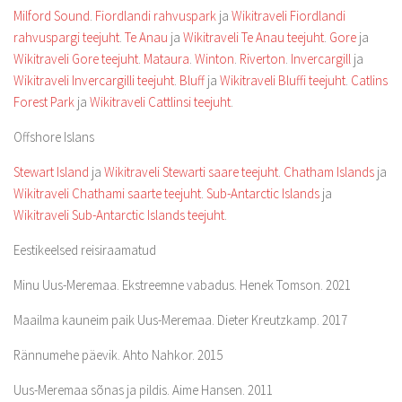
Milford Sound
.
Fiordlandi rahvuspark
ja
Wikitraveli Fiordlandi
rahvuspargi teejuht
.
Te Anau
ja
Wikitraveli Te Anau teejuht
.
Gore
ja
Wikitraveli Gore teejuht
.
Mataura
.
Winton
.
Riverton
.
Invercargill
ja
Wikitraveli Invercargilli teejuht
.
Bluff
ja
Wikitraveli Bluffi teejuht
.
Catlins
Forest Park
ja
Wikitraveli Cattlinsi teejuht
.
Offshore Islans
Stewart Island
ja
Wikitraveli Stewarti saare teejuht
.
Chatham Islands
ja
Wikitraveli Chathami saarte teejuht
.
Sub-Antarctic Islands
ja
Wikitraveli Sub-Antarctic Islands teejuht
.
Eestikeelsed reisiraamatud
Minu Uus-Meremaa. Ekstreemne vabadus. Henek Tomson. 2021
Maailma kauneim paik Uus-Meremaa. Dieter Kreutzkamp. 2017
Rännumehe päevik. Ahto Nahkor. 2015
Uus-Meremaa sõnas ja pildis. Aime Hansen. 2011