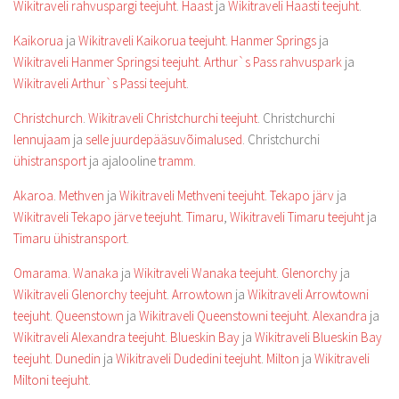
Wikitraveli rahvuspargi teejuht
.
Haast
ja
Wikitraveli Haasti teejuht
.
Kaikorua
ja
Wikitraveli Kaikorua teejuht
.
Hanmer Springs
ja
Wikitraveli Hanmer Springsi teejuht
.
Arthur`s Pass rahvuspark
ja
Wikitraveli Arthur`s Passi teejuht
.
Christchurch
.
Wikitraveli Christchurchi teejuht
. Christchurchi
lennujaam
ja
selle juurdepääsuvõimalused
. Christchurchi
ühistransport
ja ajalooline
tramm
.
Akaroa
.
Methven
ja
Wikitraveli Methveni teejuht
.
Tekapo järv
ja
Wikitraveli Tekapo järve teejuht
.
Timaru
,
Wikitraveli Timaru teejuht
ja
Timaru ühistransport
.
Omarama
.
Wanaka
ja
Wikitraveli Wanaka teejuht
.
Glenorchy
ja
Wikitraveli Glenorchy teejuht
.
Arrowtown
ja
Wikitraveli Arrowtowni
teejuht
.
Queenstown
ja
Wikitraveli Queenstowni teejuht
.
Alexandra
ja
Wikitraveli Alexandra teejuht
.
Blueskin Bay
ja
Wikitraveli Blueskin Bay
teejuht
.
Dunedin
ja
Wikitraveli Dudedini teejuht
.
Milton
ja
Wikitraveli
Miltoni teejuht
.