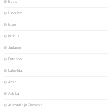
Budism
Hinduism
Islam
Kristlus
Judaism
Euroopa
Lähis-Ida
Aasia
Aafrika
Austraalia ja Okeaania