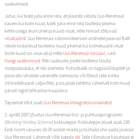
saabumisest.
Juhul, kui teate juba enne reisi, et plaanite viibida Uus-Meremaal
kauem kui kolm kuud, tuleb juba enne reisi taotleda pikema
kehtivusega (kuni üheksa kuud) viisat, mille hinnad sõltuvad
viisatüübist
. Uus-Meremaa välisministeeriumi andmetel peavad Balti
riikide kodanikud taotlema nüüd pikemat kui kolmekuulist viisat
(kolm kuud on viisavaba) mitte
Uus-Meremaa Varssavi
, vaid
Haagi
saatkonnast
. Riiki saabudes peate taotlema tasuta
sissepääsuluba, et riiki siseneda. Kohustuslik on tagasisõidupileti ja
piisavate rahaliste vahendite olemasolu või tõend selle kohta
(nt.krediitkaardi väljavõte), pass peab kehtima vähemalt kolm kuud
pärast riigist lahkumise kuupäeva.
Täpsemat infot saab
Uus-Meremaa immigratsiooniametist
.
2. aprillil 2007 jõustus Uus-Meremaa töö- ja puhkuseprogrammi
(
Working Holiday Scheme
) kokkuleppe. Kokkuleppe alusel saab 100
Eesti noort vanuses 18-30 aastat reisida ja töötada ühe aasta jooksul
Uus-Meremaal. Lähemalt võib lugeda
siit
. Selle võimaluse kasutajad ei