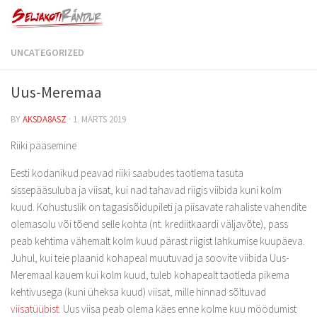
UNCATEGORIZED
Uus-Meremaa
BY
AKSDA8ASZ
·
1. MÄRTS 2019
Riiki pääsemine
Eesti kodanikud peavad riiki saabudes taotlema tasuta
sissepääsuluba ja viisat, kui nad tahavad riigis viibida kuni kolm
kuud. Kohustuslik on tagasisõidupileti ja piisavate rahaliste vahendite
olemasolu või tõend selle kohta (nt. krediitkaardi väljavõte), pass
peab kehtima vähemalt kolm kuud pärast riigist lahkumise kuupäeva.
Juhul, kui teie plaanid kohapeal muutuvad ja soovite viibida Uus-
Meremaal kauem kui kolm kuud, tuleb kohapealt taotleda pikema
kehtivusega (kuni üheksa kuud) viisat, mille hinnad sõltuvad
viisatüübist
. Uus viisa peab olema käes enne kolme kuu möödumist