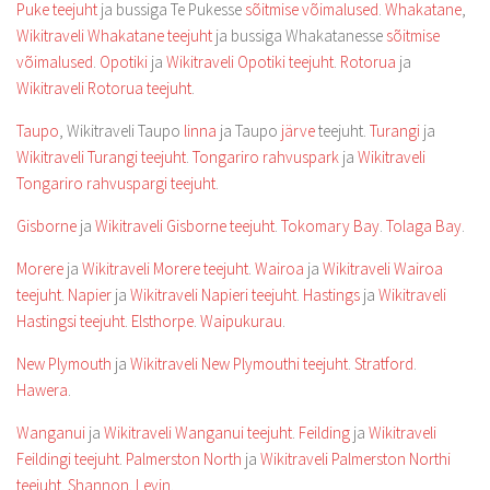
Puke teejuht
ja bussiga Te Pukesse
sõitmise võimalused
.
Whakatane
,
Wikitraveli Whakatane teejuht
ja bussiga Whakatanesse
sõitmise
võimalused
.
Opotiki
ja
Wikitraveli Opotiki teejuht
.
Rotorua
ja
Wikitraveli Rotorua teejuht
.
Taupo
, Wikitraveli Taupo
linna
ja Taupo
järve
teejuht.
Turangi
ja
Wikitraveli Turangi teejuht
.
Tongariro rahvuspark
ja
Wikitraveli
Tongariro rahvuspargi teejuht
.
Gisborne
ja
Wikitraveli Gisborne teejuht
.
Tokomary Bay
.
Tolaga Bay
.
Morere
ja
Wikitraveli Morere teejuht
.
Wairoa
ja
Wikitraveli Wairoa
teejuht
.
Napier
ja
Wikitraveli Napieri teejuht
.
Hastings
ja
Wikitraveli
Hastingsi teejuht
.
Elsthorpe
.
Waipukurau
.
New Plymouth
ja
Wikitraveli New Plymouthi teejuht
.
Stratford
.
Hawera
.
Wanganui
ja
Wikitraveli Wanganui teejuht
.
Feilding
ja
Wikitraveli
Feildingi teejuht
.
Palmerston North
ja
Wikitraveli Palmerston Northi
teejuht
.
Shannon
.
Levin
.