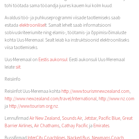
tohi töötada sama tööandja juures kauem kui kolm kuud.
Avaldusi töö- ja puhkuseprogrammi viisade taotlemiseks saab
esitada
elektroonilisel
t. Samalt lehelt saab informatsiooni
sobivuskriteeriumite ning elamis-, töötamis- ja õppimisvõimaluste
kohta Uus-Meremaal. Sealt leiab ka instruktsioonid elektrooniliseks
viisa taotlemiseks.
Uus-Meremaal on
Eestis aukonsul
. Eesti aukonsuli Uus-Meremaal
leiate
siit
.
Reisiinfo
Reisiinfot Uus-Meremaa kohta
http://www.tourismnewzealand.com
,
http://www.newzealand.com/travel/International
,
http://www.nz.com
ja
http://www.tourism.org.nz
.
Lennufirmad
Air New Zealand
,
Sounds Air
,
Jetstar
,
Pacific Blue
,
Great
Barrier Airlines
,
Air Chathams
,
Cathay Pacific
ja
Emirates
.
Bussifirmad
InterCity Coachlines
,
Nacked Bus
,
Newmans Coach