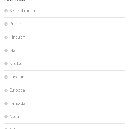
Seljakotirändur
Budism
Hinduism
Islam
Kristlus
Judaism
Euroopa
Lähis-Ida
Aasia