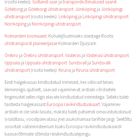
(rootsi keeles).
Gotlandi saar
ja
transpordivõimalused saarel
.
Göteborg
ja
Göteborgi ühistransport
.
Jönköping
ja
Jönköpingi
ühistransport
(rootsi keeles).
Linköping
ja
Linköpingi ühistransport
.
Norrköping
ja
Norrköpingi ühistransport
.
Kolmardeni loomaaed
. Kohalejõudmiseks sisestage Rootsi
ühistranspordi planeerijasse
Kolmarden Djurpark.
Örebro
ja
Örebro ühistransport
.
Västeras
ja
Västerasi ühistransport
.
Uppsala
ja
Uppsala ühistransport
.
Sundsvall
ja
Sundsvalli
ühistransport
(rootsi keeles).
Kiruna
ja
Kiruna ühistransport
.
Eesti haigekassas kindlustatud inimesed, kes viibivad teises
liikmesriigis ajutiselt, saavad vajaminevat arstiabi võrdsetele
tingimustel selles riigis elavate kindlustatud inimestega. Selleks tuleb
taotleda haigekassast
Euroopa ravikindlustuskaart
. Vajaminev
arstiabi ei ole siiski tasuta, maksta tuleb patsiendi omavastutustasud
(visiiditasu, voodipäevatasu jne) asukohamaa tariifide järgi. Seetõttu
soovitab välisministeerium lisaks Euroopa ravikindlustuskaardi
kaasavõtmisele sõlmida reisikindlustuslepingu.