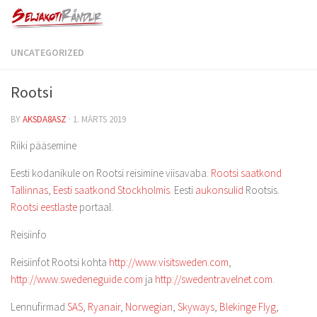
UNCATEGORIZED
Rootsi
BY
AKSDA8ASZ
·
1. MÄRTS 2019
Riiki pääsemine
Eesti kodanikule on Rootsi reisimine viisavaba.
Rootsi saatkond
Tallinnas
,
Eesti saatkond Stockholmis
. Eesti
aukonsulid
Rootsis.
Rootsi eestlaste
portaal.
Reisiinfo
Reisiinfot Rootsi kohta
http://www.visitsweden.com
,
http://www.swedeneguide.com
ja
http://swedentravelnet.com
.
Lennufirmad
SAS
,
Ryanair
,
Norwegian
,
Skyways
,
Blekinge Flyg
,