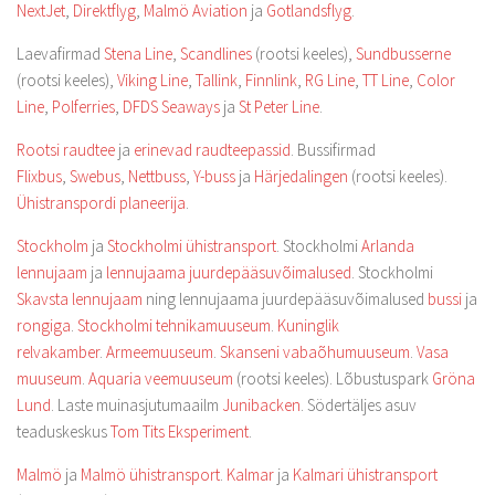
NextJet
,
Direktflyg
,
Malmö Aviation
ja
Gotlandsflyg
.
Laevafirmad
Stena Line
,
Scandlines
(rootsi keeles),
Sundbusserne
(rootsi keeles),
Viking Line
,
Tallink
,
Finnlink
,
RG Line
,
TT Line
,
Color
Line
,
Polferries
,
DFDS Seaways
ja
St Peter Line
.
Rootsi raudtee
ja
erinevad raudteepassid
. Bussifirmad
Flixbus
,
Swebus
,
Nettbuss
,
Y-buss
ja
Härjedalingen
(rootsi keeles).
Ühistranspordi planeerija
.
Stockholm
ja
Stockholmi ühistransport
. Stockholmi
Arlanda
lennujaam
ja
lennujaama juurdepääsuvõimalused
. Stockholmi
Skavsta lennujaam
ning lennujaama juurdepääsuvõimalused
bussi
ja
rongiga
.
Stockholmi tehnikamuuseum
.
Kuninglik
relvakamber
.
Armeemuuseum
.
Skanseni vabaõhumuuseum
.
Vasa
muuseum
.
Aquaria veemuuseum
(rootsi keeles). Lõbustuspark
Gröna
Lund
. Laste muinasjutumaailm
Junibacken
. Södertäljes asuv
teaduskeskus
Tom Tits Eksperiment
.
Malmö
ja
Malmö
ühistransport
.
Kalmar
ja
Kalmari ühistransport