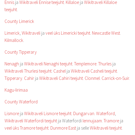
Ennis
ja
Wikitraveli Ennise teejuht
.
Killaloe
ja
Wikitraveli Killaloe
teejuht
.
County Limerick
Limerick
,
Wikitraveli
ja
veel üks Limericki teejuht
.
Newcastle West
.
Kilmallock
.
County Tipperary
Nenagh
ja
Wikitraveli Nenaghi teejuht
.
Templemore
.
Thurles
ja
Wikitraveli Thurlesi teejuht
.
Cashel
ja
Wikitraveli Casheli teejuht
.
Tipperary
.
Cahir
ja
Wikitraveli Cahiri teejuht
.
Clonmel
.
Carrick-on-Suir
.
Kagu-Iirimaa
County Waterford
Lismore
ja
Wikitraveli Lismore teejuht
.
Dungarvan
.
Waterford
,
Wikitraveli Waterfordi teejuht
ja Waterfordi
lennujaam
.
Tramore
ja
veel üks Tramore teejuht
.
Dunmore East
ja selle
Wikitraveli teejuht
.