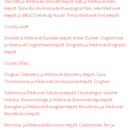
Oldcastle
ja
Wikitraveli Oldcastle teejuht
.
Kells
ja
Wikitraveli Kellsi
teejuht
.
Slane
.
Brú Na Bóinne Archaeological Park
, selle
Wikitraveli
teejuht
ja
UNESCO
lehekülg.
Navan
.
Trim
ja
Wikitraveli Trimi teejuht
.
County Louth
Dundalk
ja
Wikitraveli Dundalki teejuht
.
Ardee
.
Dunleer
.
Clogherhead
ja
Wikitraveli Clogherheadi teejuht
.
Drogheda
ja
Wikitraveli Drogheda
teejuht
.
County Offaly
Cloghan
.
Edenderry
ja
Wikitraveli Edenderry teejuht
.
Clara
.
Clonmacnoise
ja
Wikitraveli Clonmacnoise teejuht
.
Croghan
.
Tullamore
ja
Wikitraveli Tullamore teejuht
.
Clonbullogue
.
Geashill
.
Ferbane
.
Shannonbridge
ja
Wikitraveli Shannonbridge teejuht
.
Banagher
ja
Wikitraveli Banagheri teejuht
.
Mountbolus
ja
Wikitraveli
Mountbolusi teejuht
.
Kilcormac
ja
Wikitraveli Kilcormaci teejuht
.
Cadamstown
.
Birr
ja