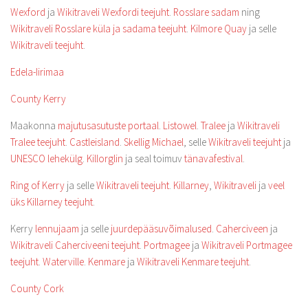
Wexford
ja
Wikitraveli Wexfordi teejuht
.
Rosslare sadam
ning
Wikitraveli Rosslare küla ja sadama teejuht
.
Kilmore Quay
ja selle
Wikitraveli teejuht
.
Edela-Iirimaa
County Kerry
Maakonna
majutusasutuste portaal
.
Listowel
.
Tralee
ja
Wikitraveli
Tralee teejuht
.
Castleisland
.
Skellig Michael
, selle
Wikitraveli teejuht
ja
UNESCO lehekülg
.
Killorglin
ja seal toimuv
tänavafestival
.
Ring of Kerry
ja selle
Wikitraveli teejuht
.
Killarney
,
Wikitraveli
ja
veel
üks Killarney teejuht
.
Kerry
lennujaam
ja selle
juurdepääsuvõimalused
.
Caherciveen
ja
Wikitraveli Caherciveeni teejuht
.
Portmagee
ja
Wikitraveli Portmagee
teejuht
.
Waterville
.
Kenmare
ja
Wikitraveli Kenmare teejuht
.
County Cork