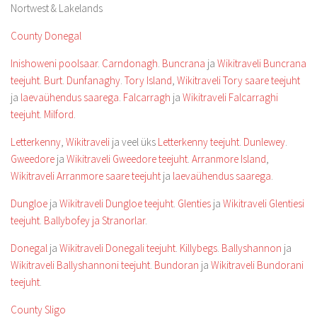
Nortwest & Lakelands
County Donegal
Inishoweni poolsaar
.
Carndonagh
.
Buncrana
ja
Wikitraveli Buncrana
teejuht
.
Burt
.
Dunfanaghy
.
Tory Island
,
Wikitraveli Tory saare teejuht
ja
laevaühendus saarega
.
Falcarragh
ja
Wikitraveli Falcarraghi
teejuht
.
Milford
.
Letterkenny
,
Wikitraveli
ja veel üks
Letterkenny teejuht
.
Dunlewey
.
Gweedore
ja
Wikitraveli Gweedore teejuht
.
Arranmore Island
,
Wikitraveli Arranmore saare teejuht
ja
laevaühendus saarega
.
Dungloe
ja
Wikitraveli Dungloe teejuht
.
Glenties
ja
Wikitraveli Glentiesi
teejuht
.
Ballybofey ja Stranorlar
.
Donegal
ja
Wikitraveli Donegali teejuht
.
Killybegs
.
Ballyshannon
ja
Wikitraveli Ballyshannoni teejuht
.
Bundoran
ja
Wikitraveli Bundorani
teejuht
.
County Sligo