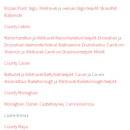
Rosses Point
.
Sligo
,
Wikitraveli
ja
veel üks Sligo teejuht
.
Strandhill
.
Ballymote
.
County Leitrim
Manorhamilton
ja
Wikitraveli Manorhamiltoni teejuht
.
Dromahair
ja
Dromahairi deemonite festival
.
Ballinamore
.
Drumshanbo
.
Carrik-on-
Shannon
ja
Wikitraveli Carrik-on-Shannoni teejuht
.
Mohill
.
County Cavan
Belturbet
ja
Wikitraveli Beltyrbeti teejuht
.
Cavan
ja Cavani
linnavalitsus
.
Bailieborough
ja
Wikitraveli Bailieboroughi teejuht
.
County Monaghan
Monaghan
.
Clones
.
Castleblayney
.
Carrickmacross
.
Lääne-Iirimaa
County Mayo