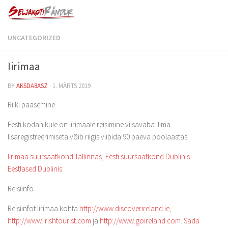
UNCATEGORIZED
Iirimaa
BY
AKSDA8ASZ
·
1. MÄRTS 2019
Riiki pääsemine
Eesti kodanikule on Iirimaale reisimine viisavaba. Ilma
lisaregistreerimiseta võib riigis viibida 90 päeva poolaastas.
Iirimaa suursaatkond Tallinnas
,
Eesti suursaatkond Dublinis
.
Eestlased Dublinis
.
Reisiinfo
Reisiinfot Iirimaa kohta
http://www.discoverireland.ie
,
http://www.irishtourist.com
ja
http://www.goireland.com
.
Sada