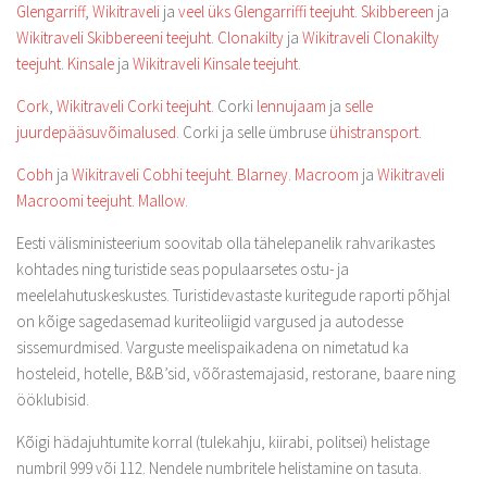
Glengarriff
,
Wikitraveli
ja
veel üks Glengarriffi teejuht
.
Skibbereen
ja
Wikitraveli Skibbereeni teejuht
.
Clonakilty
ja
Wikitraveli Clonakilty
teejuht
.
Kinsale
ja
Wikitraveli Kinsale teejuht
.
Cork
,
Wikitraveli Corki teejuht
. Corki
lennujaam
ja
selle
juurdepääsuvõimalused
. Corki ja selle ümbruse
ühistransport
.
Cobh
ja
Wikitraveli Cobhi teejuht
.
Blarney
.
Macroom
ja
Wikitraveli
Macroomi teejuht
.
Mallow
.
Eesti välisministeerium soovitab olla tähelepanelik rahvarikastes
kohtades ning turistide seas populaarsetes ostu- ja
meelelahutuskeskustes. Turistidevastaste kuritegude raporti põhjal
on kõige sagedasemad kuriteoliigid vargused ja autodesse
sissemurdmised. Varguste meelispaikadena on nimetatud ka
hosteleid, hotelle, B&B’sid, võõrastemajasid, restorane, baare ning
ööklubisid.
Kõigi hädajuhtumite korral (tulekahju, kiirabi, politsei) helistage
numbril 999 või 112. Nendele numbritele helistamine on tasuta.