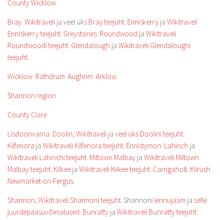
County Wicklow
Bray
.
Wikitraveli
ja veel üks
Bray teejuht
.
Enniskerry
ja
Wikitraveli
Enniskerry teejuht
.
Greystones
.
Roundwood
ja
Wikitraveli
Roundwoodi teejuht
.
Glendalough
ja
Wikitraveli Glendaloughi
teejuht
.
Wicklow
.
Rathdrum
.
Aughrim
.
Arklow
.
Shannon region
County Clare
Lisdoonvarna
.
Doolin
,
Wikitraveli
ja
veel üks Doolini teejuht
.
Kilfenora
ja
Wikitraveli Kilfenora teejuht
.
Ennistymon
.
Lahinch
ja
Wikitraveli Lahinchi teejuht
.
Miltown Malbay
ja
Wikitraveli Miltown
Malbay teejuht
.
Kilkee
ja
Wikitraveli Kilkee teejuht
.
Carrigaholt
.
Kilrush
.
Newmarket-on-Fergus
.
Shannon
,
Wikitraveli Shannoni teejuht
. Shannoni
lennujaam
ja
selle
juurdepääsuvõimalused
.
Bunratty
ja
Wikitraveli Bunratty teejuht
.