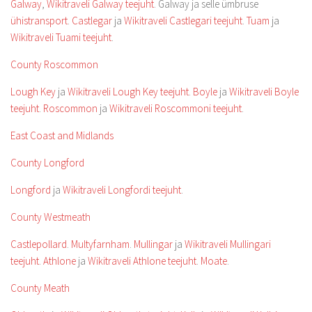
Galway
,
Wikitraveli Galway teejuht
. Galway ja selle ümbruse
ühistransport
.
Castlegar
ja
Wikitraveli Castlegari teejuht
.
Tuam
ja
Wikitraveli Tuami teejuht
.
County Roscommon
Lough Key
ja
Wikitraveli Lough Key teejuht
.
Boyle
ja
Wikitraveli Boyle
teejuht
.
Roscommon
ja
Wikitraveli Roscommoni teejuht
.
East Coast and Midlands
County Longford
Longford
ja
Wikitraveli Longfordi teejuht
.
County Westmeath
Castlepollard
.
Multyfarnham
.
Mullingar
ja
Wikitraveli Mullingari
teejuht
.
Athlone
ja
Wikitraveli Athlone teejuht
.
Moate
.
County Meath