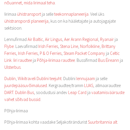
nõuannet, mida Iirimaal teha
.
Iirimaa
ühistransport
ja selle
teekonnaplaneerija
. Veel üks
ühistranspordi planeerija
, kus on ka hääletajate ja autojagajate
sektsioon.
Lennufirmad
Air Baltic
,
Air Lingus
,
Aer Arann Regional
,
Ryanair
ja
Flybe
. Laevafirmad
Irish Ferries
,
Stena Line
,
Norfolkline
,
Brittany
Ferries
,
Irish Ferries
,
P & O Ferries
,
Steam Packet Company
ja
Celtic
Link
.
Iiri raudtee
ja
Põhja-Iirimaa raudtee
. Bussifirmad
Bus Éireann
ja
Ulsterbus
.
Dublin
,
Wikitraveli Dublini teejuht
. Dublini
lennujaam
ja selle
juurdepääsuvõimalused
. Kergraudtee/tramm
LUAS
, allmaaraudtee
DART
.
Dublin Bus
, soodustusi andev
Leap Card
ja
vaatamisväärsuste
vahet sõitvad bussid
.
Põhja-Iirimaa
Põhja-Iirimaa kohta vaadake Seljakotirändurist
Suurbritannia alt
.