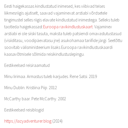
Eesti haigekassas kindlustatud inimesed, kes viibivad teises
liikmesriigis ajutiselt, saavad vajaminevat arstiabi võrdsetele
tingimustel selles riigis elavate kindlustatud inimestega. Selleks tuleb
taotleda haigekassast
Euroopa ravikindlustuskaart
. Vajaminev
arstiabi ei ole siiski tasuta, maksta tuleb patsiendi omavastutustasud
(visiiditasu, voodipäevatasu jne) asukohamaa tariifide järgi. Seetõttu
soovitab välisministeerium lisaks Euroopa ravikindlustuskaardi
kaasavõtmisele sõlmida reisikindlustuslepingu.
Eestikeelsed reisiraamatud
Minu Iirimaa. Armastus tuleb karjudes. Rene Satsi. 2019
Minu Dublin. Kristiina Piip. 2012
McCarthy baar. Pete McCarthy. 2002
Eestikeelsed reisiblogid
https://lazyadventurer.blog
(2024)