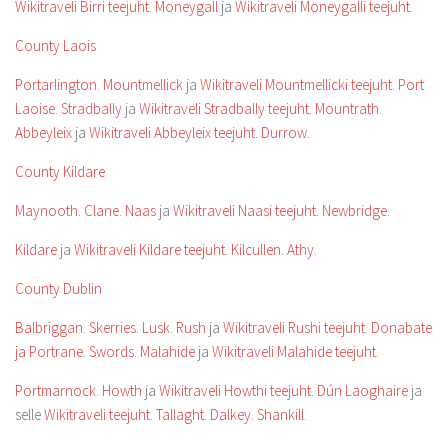
Wikitraveli Birri teejuht
.
Moneygall
ja
Wikitraveli Moneygalli teejuht
.
County Laois
Portarlington
.
Mountmellick
ja
Wikitraveli Mountmellicki teejuht
.
Port
Laoise
.
Stradbally
ja
Wikitraveli Stradbally teejuht
.
Mountrath
.
Abbeyleix
ja
Wikitraveli Abbeyleix teejuht
.
Durrow
.
County Kildare
Maynooth
.
Clane
.
Naas
ja
Wikitraveli Naasi teejuht
.
Newbridge
.
Kildare
ja
Wikitraveli Kildare teejuht
.
Kilcullen
.
Athy
.
County Dublin
Balbriggan
.
Skerries
.
Lusk
.
Rush
ja
Wikitraveli Rushi teejuht
.
Donabate
ja Portrane
.
Swords
.
Malahide
ja
Wikitraveli Malahide teejuht
.
Portmarnock
.
Howth
ja
Wikitraveli Howthi teejuht
.
Dún Laoghaire
ja
selle
Wikitraveli teejuht
.
Tallaght
.
Dalkey
.
Shankill
.