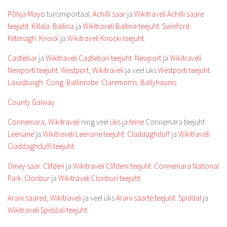
Põhja-Mayo
turismiportaal.
Achilli saar
ja
Wikitraveli Achilli saare
teejuht
.
Killala
.
Ballina
ja
Wikitraveli Ballina teejuht
.
Swinford
.
Kiltimagh
.
Knock
ja
Wikitraveli Knocki teejuht
.
Castlebar
ja
Wikitraveli Castlebari teejuht
.
Newport
ja
Wikitraveli
Newporti teejuht
.
Westport
,
Wikitraveli
ja veel üks
Westporti teejuht
.
Louisburgh
.
Cong
.
Ballinrobe
.
Claremorris
.
Ballyhaunis
.
County Galway
Connemara
,
Wikitraveli
ning veel
üks
ja
teine
Connemara teejuht.
Leenane
ja
Wikitraveli Leenane teejuht
.
Claddaghduff
ja
Wikitraveli
Claddaghduffi teejuht
.
Omey saar
.
Clifden
ja
Wikitraveli Clifdeni teejuht
.
Connemara National
Park
.
Clonbur
ja
Wikitraveli Clonburi teejuht
.
Arani saared
,
Wikitraveli
ja veel üks
Arani saarte teejuht
.
Spiddal
ja
Wikitraveli Spiddali teejuht
.