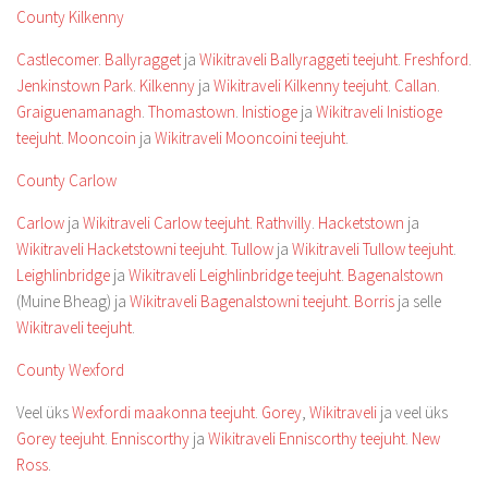
County Kilkenny
Castlecomer
.
Ballyragget
ja
Wikitraveli Ballyraggeti teejuht
.
Freshford
.
Jenkinstown Park
.
Kilkenny
ja
Wikitraveli Kilkenny teejuht
.
Callan
.
Graiguenamanagh
.
Thomastown
.
Inistioge
ja
Wikitraveli Inistioge
teejuht
.
Mooncoin
ja
Wikitraveli Mooncoini teejuht
.
County Carlow
Carlow
ja
Wikitraveli Carlow teejuht
.
Rathvilly
.
Hacketstown
ja
Wikitraveli Hacketstowni teejuht
.
Tullow
ja
Wikitraveli Tullow teejuht
.
Leighlinbridge
ja
Wikitraveli Leighlinbridge teejuht
.
Bagenalstown
(Muine Bheag) ja
Wikitraveli Bagenalstowni teejuht
.
Borris
ja selle
Wikitraveli teejuht
.
County Wexford
Veel üks
Wexfordi maakonna teejuht
.
Gorey
,
Wikitraveli
ja veel üks
Gorey teejuht
.
Enniscorthy
ja
Wikitraveli Enniscorthy teejuht
.
New
Ross
.