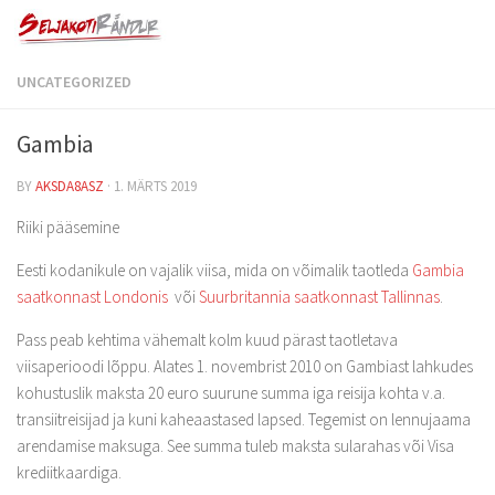
UNCATEGORIZED
Gambia
BY
AKSDA8ASZ
·
1. MÄRTS 2019
Riiki pääsemine
Eesti kodanikule on vajalik viisa, mida on võimalik taotleda
Gambia
saatkonnast Londonis
või
Suurbritannia saatkonnast Tallinnas
.
Pass peab kehtima vähemalt kolm kuud pärast taotletava
viisaperioodi lõppu. Alates 1. novembrist 2010 on Gambiast lahkudes
kohustuslik maksta 20 euro suurune summa iga reisija kohta v.a.
transiitreisijad ja kuni kaheaastased lapsed. Tegemist on lennujaama
arendamise maksuga. See summa tuleb maksta sularahas või Visa
krediitkaardiga.