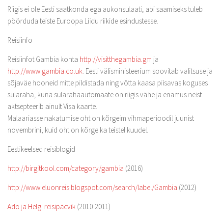
Riigis ei ole Eesti saatkonda ega aukonsulaati, abi saamiseks tuleb
pöörduda teiste Euroopa Liidu riikide esindustesse.
Reisiinfo
Reisiinfot Gambia kohta
http://visitthegambia.gm
ja
http://www.gambia.co.uk
. Eesti välisministeerium soovitab valitsuse ja
sõjaväe hooneid mitte pildistada ning võtta kaasa piisavas koguses
sularaha, kuna sularahaautomaate on riigis vähe ja enamus neist
aktsepteerib ainult Visa kaarte.
Malaariasse nakatumise oht on kõrgeim vihmaperioodil juunist
novembrini, kuid oht on kõrge ka teistel kuudel.
Eestikeelsed reisiblogid
http://birgitkool.com/category/gambia
(2016)
http://www.eluonreis.blogspot.com/search/label/Gambia
(2012)
Ado ja Helgi reisipäevik
(2010-2011)