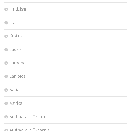
Hinduism
Islam
Kristlus
Judaism
Euroopa
Lähis-Ida
Aasia
Aafrika
Austraalia ja Okeaania
Austraalia ja Okeaania