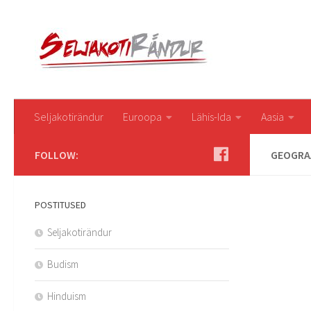
Seljakotirändur
Euroopa
Lähis-Ida
Aasia
FOLLOW:
GEOGRA
POSTITUSED
Seljakotirändur
Budism
Hinduism