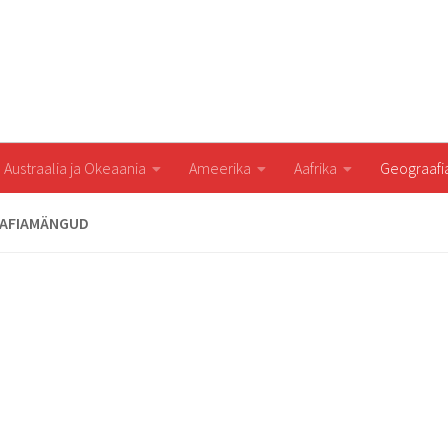
Austraalia ja Okeaania
Ameerika
Aafrika
Geograaf
AFIAMÄNGUD