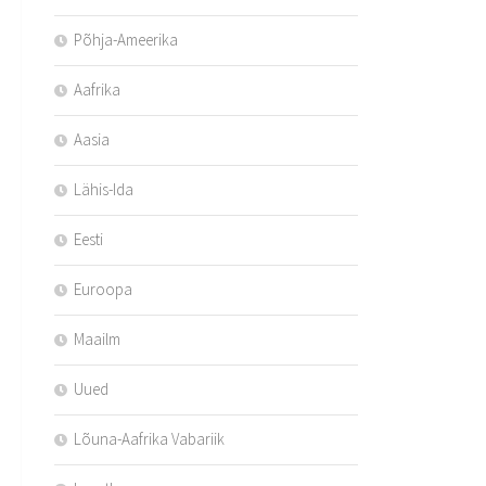
Põhja-Ameerika
Aafrika
Aasia
Lähis-Ida
Eesti
Euroopa
Maailm
Uued
Lõuna-Aafrika Vabariik