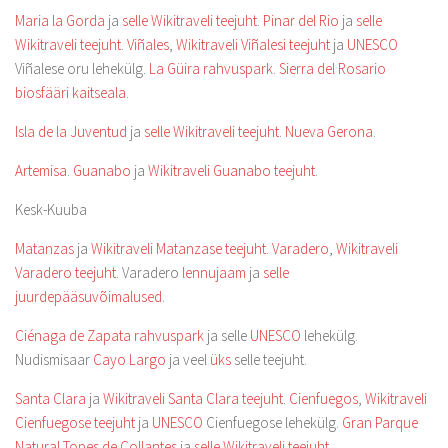
Maria la Gorda
ja
selle Wikitraveli teejuht
.
Pinar del Rio
ja
selle
Wikitraveli teejuht
.
Viñales
,
Wikitraveli Viñalesi teejuht
ja
UNESCO
Viñalese oru lehekülg.
La Güira rahvuspark
.
Sierra del Rosario
biosfääri kaitseala
.
Isla de la Juventud
ja
selle Wikitraveli teejuht
.
Nueva Gerona
.
Artemisa
.
Guanabo
ja
Wikitraveli Guanabo teejuht
.
Kesk-Kuuba
Matanzas
ja
Wikitraveli Matanzase teejuht
.
Varadero
,
Wikitraveli
Varadero teejuht
. Varadero
lennujaam
ja
selle
juurdepääsuvõimalused
.
Ciénaga de Zapata rahvuspark
ja selle
UNESCO
lehekülg.
Nudismisaar
Cayo Largo
ja veel
üks
selle teejuht.
Santa Clara
ja
Wikitraveli Santa Clara teejuht
.
Cienfuegos
,
Wikitraveli
Cienfuegose teejuht
ja
UNESCO
Cienfuegose lehekülg.
Gran Parque
Natural Topes de Collantes
ja
selle Wikitraveli teejuht
.