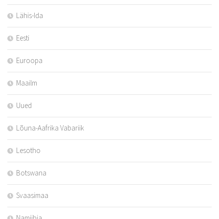
Lähis-Ida
Eesti
Euroopa
Maailm
Uued
Lõuna-Aafrika Vabariik
Lesotho
Botswana
Svaasimaa
Namiibia