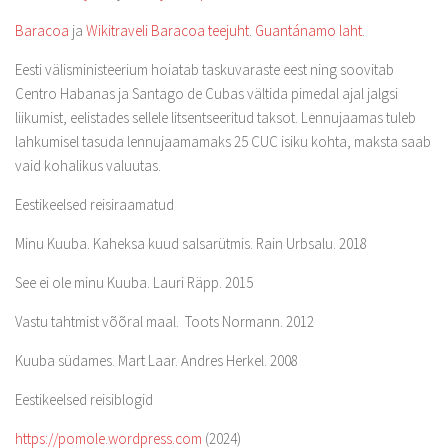
Baracoa
ja
Wikitraveli Baracoa teejuht
.
Guantánamo laht
.
Eesti välisministeerium hoiatab taskuvaraste eest ning soovitab
Centro Habanas ja Santago de Cubas vältida pimedal ajal jalgsi
liikumist, eelistades sellele litsentseeritud taksot. Lennujaamas tuleb
lahkumisel tasuda lennujaamamaks 25 CUC isiku kohta, maksta saab
vaid kohalikus valuutas.
Eestikeelsed reisiraamatud
Minu Kuuba. Kaheksa kuud salsarütmis. Rain Urbsalu. 2018
See ei ole minu Kuuba. Lauri Räpp. 2015
Vastu tahtmist võõral maal. Toots Normann. 2012
Kuuba südames. Mart Laar. Andres Herkel. 2008
Eestikeelsed reisiblogid
https://pomole.wordpress.com
(2024)