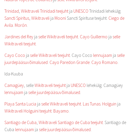
Trinidad
,
Wikitraveli Trinidadi teejuht
ja
UNESCO
Trinidadi lehekülg.
Sancti Spiritus
,
Wikitraveli
ja
Mooni
Sancti Spirituse teejuht.
Ciego de
Avila
.
Morón
.
Jardines del Rey
ja
selle Wikitraveli teejuht
.
Cayo Guillermo
ja
selle
Wikitraveli teejuht
.
Cayo Coco
ja
selle Wikitraveli teejuht
. Cayo Coco
lennujaam
ja
selle
juurdepääsuvõimalused
.
Cayo Paredon Grande
.
Cayo Romano
.
Ida-Kuuba
Camagüey
, selle
Wikitraveli teejuht
ja
UNESCO
lehekülg. Camagüey
lennujaam
ja
selle juurdepääsuvõimalused
.
Playa Santa Lucia
ja
selle Wikitraveli teejuht
.
Las Tunas
.
Holguin
ja
Wikitraveli Holguini teejuht
.
Bayamo
.
Santiago de Cuba
,
Wikitraveli Santiago de Cuba teejuht
. Santiago de
Cuba
lennujaam
ja
selle juurdepääsuvõimalused
.