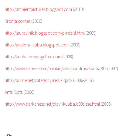
http://ambientpictures.blogspot.com
(2010)
Kronja corner
(2010)
http://lauravihik.blogspot.com/p/reisid.html
(2009)
http://arstionu-cuba.blogspot.com
(2008)
http://kuuba.onepagefree.com
(2008)
http://www.reisiveeb.ee/reisikiri/aivejaandrus/Kuuba/81
(2007)
http://purde.net/category/reisikirjad/
(2006-2007)
Ants Klots
(2006)
http://www.darkchess.net/olavi/kuuba/c00sisse.html
(2006)