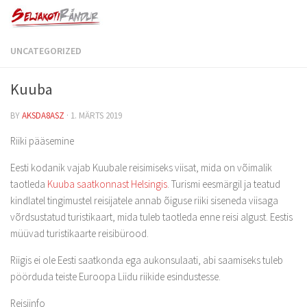
UNCATEGORIZED
Kuuba
BY
AKSDA8ASZ
·
1. MÄRTS 2019
Riiki pääsemine
Eesti kodanik vajab Kuubale reisimiseks viisat, mida on võimalik
taotleda
Kuuba saatkonnast Helsingis
. Turismi eesmärgil ja teatud
kindlatel tingimustel reisijatele annab õiguse riiki siseneda viisaga
võrdsustatud turistikaart, mida tuleb taotleda enne reisi algust. Eestis
müüvad turistikaarte reisibürood.
Riigis ei ole Eesti saatkonda ega aukonsulaati, abi saamiseks tuleb
pöörduda teiste Euroopa Liidu riikide esindustesse.
Reisiinfo