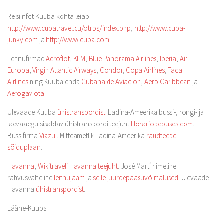
Reisiinfot Kuuba kohta leiab
http://www.cubatravel.cu/otros/index.php
,
http://www.cuba-
junky.com
ja
http://www.cuba.com
.
Lennufirmad
Aeroflot
,
KLM
,
Blue Panorama Airlines
,
Iberia
,
Air
Europa
,
Virgin Atlantic Airways
,
Condor
,
Copa Airlines
,
Taca
Airlines
ning Kuuba enda
Cubana de Aviacion
,
Aero Caribbean
ja
Aerogaviota
.
Ülevaade Kuuba
ühistranspordist
. Ladina-Ameerika bussi-, rongi- ja
laevaaegu sisaldav ühistranspordi teejuht
Horariodebuses.com
.
Bussifirma
Viazul
. Mitteametlik Ladina-Ameerika
raudteede
sõiduplaan
.
Havanna
,
Wikitraveli Havanna teejuht
. José Martí nimeline
rahvusvaheline
lennujaam
ja
selle juurdepääsuvõimalused
. Ülevaade
Havanna
ühistranspordist
.
Lääne-Kuuba