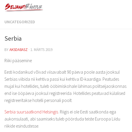
UNCATEGORIZED
Serbia
BY
AKSDA8ASZ
·
1. MÄRTS 2019
Riiki pääsemine
Eesti kodanikud võivad viisavabalt 90 päeva poole aasta jooksul
Serbias viibida nii kehtiva passi kui kehtiva ID-kaardiga. Peatudes
mujal kui hotellides, tuleb ööbimiskohale lähimas politseijaoskonnas
end ise ööpäeva jooksul registreerida. Hotellides peatuvad külalised
registreeritakse hotelli personali poolt.
Serbia suursaatkond Helsingis
. Riigis ei ole Eesti saatkonda ega
aukonsulaati, abi saamiseks tuleb pöörduda teiste Euroopa Liidu
riikide esindustesse.