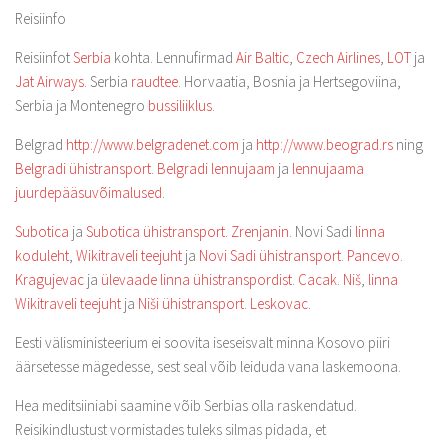
Reisiinfo
Reisiinfot
Serbia
kohta. Lennufirmad
Air Baltic
,
Czech Airlines
,
LOT
ja
Jat Airways
. Serbia
raudtee
. Horvaatia, Bosnia ja Hertsegoviina,
Serbia ja Montenegro
bussiliiklus
.
Belgrad
http://www.belgradenet.com
ja
http://www.beograd.rs
ning
Belgradi ühistransport
.
Belgradi lennujaam
ja
lennujaama
juurdepääsuvõimalused
.
Subotica
ja
Subotica ühistransport
.
Zrenjanin
. Novi Sadi
linna
koduleht
,
Wikitraveli teejuht
ja
Novi Sadi ühistransport
.
Pancevo
.
Kragujevac
ja
ülevaade linna ühistranspordist
.
Cacak
.
Niš
,
linna
Wikitraveli teejuht
ja
Niši ühistransport
.
Leskovac
.
Eesti välisministeerium ei soovita iseseisvalt minna Kosovo piiri
äärsetesse mägedesse, sest seal võib leiduda vana laskemoona.
Hea meditsiiniabi saamine võib Serbias olla raskendatud.
Reisikindlustust vormistades tuleks silmas pidada, et