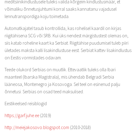
meditsiinikindlustusele tuleks valida kõrgeim kindlustusmäär, et
võimaliku õnnetusjuhtumi korral saaks kannatanu vajadusel
lennutranspordiga koju toimetada.
Automatkajatel tasub kontrollida, kas rohelisel kaardil on kirjas
riigitähisena SCG või SRB. Kui üks nendest märgistustest olemas on,
siis katab roheline kaart ka Serbiat. Riigitähise puudumisel tuleb piiri
ületades maksta kalli lisakindlustuse eest. Serbiat kattev lisakindlustus
on Eestis vormistades odavam.
Teede olukord Serbias on muutlik. Ettevaatlik tuleks olla Ibari
maanteel (Ibarska Magistrala), mis ühendab Belgradi Serbia
lääneosa, Montenegro ja Kosovoga. Sel teel on esinenud palju
õnnetusi. Serbias on osad teed maksulised.
Eestikeelsed reisiblogid
https://garf.juhe.ee
(2019)
http://meiejakosovo.blogspot.com
(2010-2018)