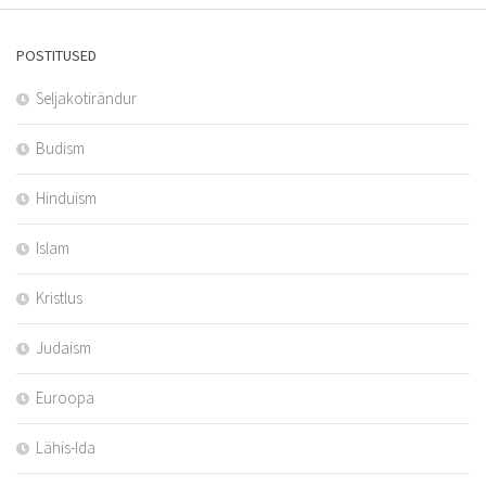
POSTITUSED
Seljakotirändur
Budism
Hinduism
Islam
Kristlus
Judaism
Euroopa
Lähis-Ida