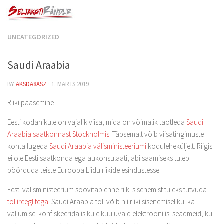
UNCATEGORIZED
Saudi Araabia
BY
AKSDA8ASZ
·
1. MÄRTS 2019
Riiki pääsemine
Eesti kodanikule on vajalik viisa, mida on võimalik taotleda
Saudi
Araabia saatkonnast Stockholmis
. Täpsemalt võib viisatingimuste
kohta lugeda
Saudi Araabia välisministeeriumi
koduleheküljelt. Riigis
ei ole Eesti saatkonda ega aukonsulaati, abi saamiseks tuleb
pöörduda teiste Euroopa Liidu riikide esindustesse.
Eesti välisministeerium soovitab enne riiki sisenemist tuleks tutvuda
tollireeglitega
. Saudi Araabia toll võib nii riiki sisenemisel kui ka
väljumisel konfiskeerida isikule kuuluvaid elektroonilisi seadmeid, kui