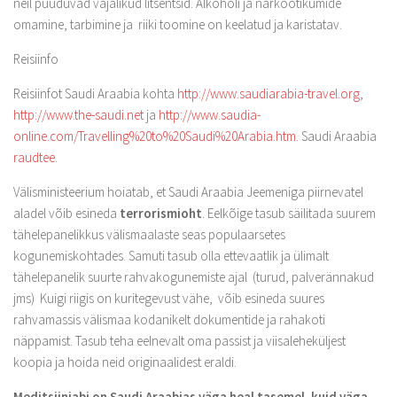
neil puuduvad vajalikud litsentsid. Alkoholi ja narkootikumide
omamine, tarbimine ja riiki toomine on keelatud ja karistatav.
Reisiinfo
Reisiinfot Saudi Araabia kohta
http://www.saudiarabia-travel.org
,
http://www.the-saudi.net
ja
http://www.saudia-
online.com/Travelling%20to%20Saudi%20Arabia.htm
. Saudi Araabia
raudtee
.
Välisministeerium hoiatab, et Saudi Araabia Jeemeniga piirnevatel
aladel võib esineda
terrorismioht
. Eelkõige tasub säilitada suurem
tähelepanelikkus välismaalaste seas populaarsetes
kogunemiskohtades. Samuti tasub olla ettevaatlik ja ülimalt
tähelepanelik suurte rahvakogunemiste ajal (turud, palverännakud
jms) Kuigi riigis on kuritegevust vähe, võib esineda suures
rahvamassis välismaa kodanikelt dokumentide ja rahakoti
näppamist. Tasub teha eelnevalt oma passist ja viisaleheküljest
koopia ja hoida neid originaalidest eraldi.
Meditsiiniabi on Saudi Araabias väga heal tasemel, kuid väga