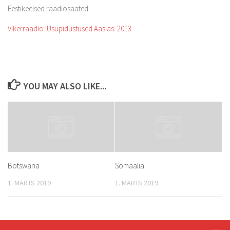
Eestikeelsed raadiosaated
Vikerraadio. Usupidustused Aasias. 2013
.
YOU MAY ALSO LIKE...
Botswana
Somaalia
1. MÄRTS 2019
1. MÄRTS 2019