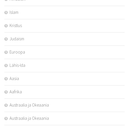
Islam
Kristlus
Judaism
Euroopa
Lähis-Ida
Aasia
Aafrika
Austraalia ja Okeaania
Austraalia ja Okeaania