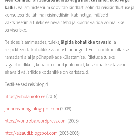
kallis.
Välisministeerium soovitab kindlasti sõlmida reisikindlustuse ja
konsulteerida lähima reisimeditsiini kabinetiga, milliseid
vaktsineerimisi tuleks eelnevalt teha ja kuidas vältida võimalikke
terviseriske.
Reisides islamimaades, tuleks
jälgida kohalikke tavasid
ja
respekteerida kohalikke väärtushinnanguid. Eriti tundlikud ollakse
ramadani ajal ja pühapaikade külastamisel. Riietuda tuleks
tagasihoidlikult, kuna on olnud juhtumeid, kus kohalikke tavasid
eiravaid välisriikide kodanikke on karistatud.
Eestikeelsed reisiblogid
https://vihulamoto.ee
(2018)
janareisibringi.blogspot.com
(2009)
https://vontroba.wordpress.com
(2006)
http://alsaudi.blogspot.com
(2005-2006)