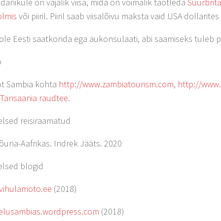
odanikule on vajalik viisa, mida on võimalik taotleda
Suurbrit
olmis
või piiril. Piiril saab viisalõivu maksta vaid USA dollarites
ei ole Eesti saatkonda ega aukonsulaati, abi saamiseks tuleb 
o
fot Sambia kohta
http://www.zambiatourism.com
,
http://www
Tansaania raudtee
.
elsed reisiraamatud
Lõuna-Aafrikas. Indrek Jääts. 2020
elsed blogid
/vihulamoto.ee
(2018)
/elusambias.wordpress.com
(2018)