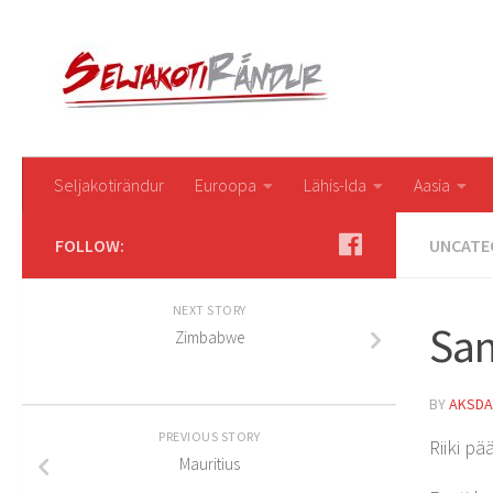
Seljakotirändur
Euroopa
Lähis-Ida
Aasia
FOLLOW:
UNCATE
NEXT STORY
Sa
Zimbabwe
BY
AKSDA
PREVIOUS STORY
Riiki p
Mauritius