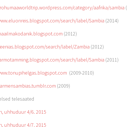
/rohumaaworldtrip.wordpress.com/category/aafrika/sambia
(
www.eluonreis.blogspot.com/search/label/Sambia
(2014)
maailmakodanik.blogspot.com
(2012)
keenias.blogspot.com/search/label/Zambia
(2012)
tarmotamming.blogspot.com/search/label/Sambia
(2011)
www.tonupihelgas.blogspot.com
(2009-2010)
karmensambias.tumblr.com
(2009)
elsed telesaated
h, uhhuduur 4/6. 2015
h, uhhuduur 4/7. 2015