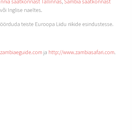
annia saatkonnast Tallinnas
,
Sambia saatkonnast
 või Inglise naeltes.
pöörduda teiste Euroopa Liidu riikide esindustesse.
.zambiaeguide.com
ja
http://www.zambiasafari.com
.