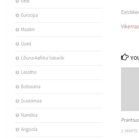
Eesti
Eestike
Euroopa
Vikerraa
Maailm
Uued
YOU
Lõuna-Aafrika Vabariik
Lesotho
Botswana
Svaasimaa
Namiibia
Prantsus
Angoola
1. MÄRTS