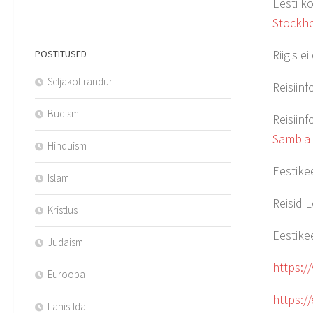
Eesti k
Stockh
Riigis 
POSTITUSED
Seljakotirändur
Reisiinf
Budism
Reisiin
Sambia-
Hinduism
Eestike
Islam
Reisid 
Kristlus
Eestike
Judaism
https:/
Euroopa
https:/
Lähis-Ida