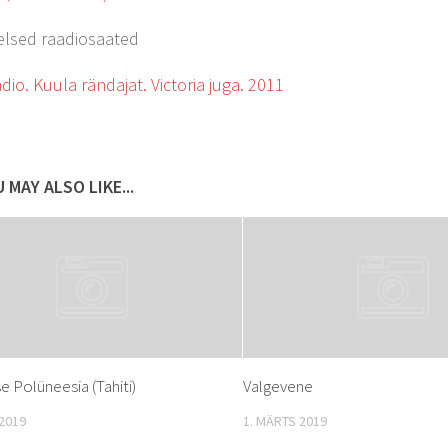
elsed raadiosaated
dio. Kuula rändajat. Victoria juga. 2011
 MAY ALSO LIKE...
e Polüneesia (Tahiti)
Valgevene
 2019
1. MÄRTS 2019