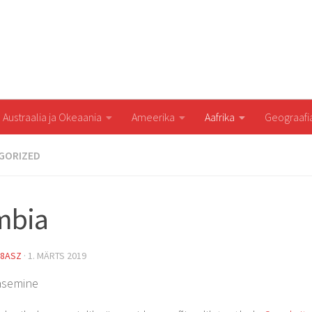
Austraalia ja Okeaania
Ameerika
Aafrika
Geograaf
GORIZED
mbia
8ASZ
·
1. MÄRTS 2019
ääsemine