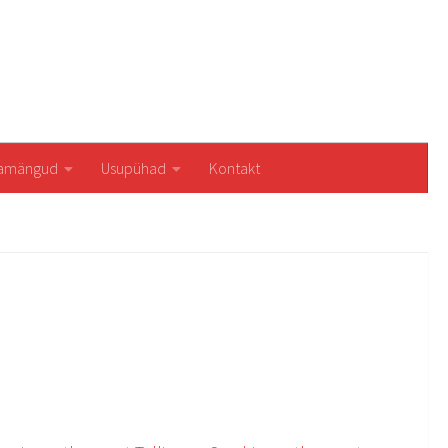
iamängud
Usupühad
Kontakt