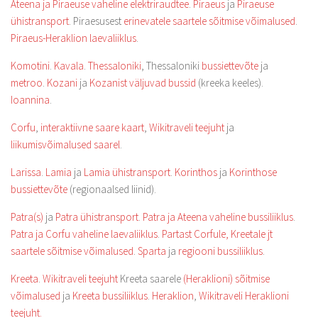
Ateena ja Piraeuse vaheline elektriraudtee
.
Piraeus
ja
Piraeuse
ühistransport
. Piraesusest
erinevatele saartele sõitmise võimalused
.
Piraeus-Heraklion laevaliiklus
.
Komotini
.
Kavala
.
Thessaloniki
, Thessaloniki
bussiettevõte
ja
metroo
.
Kozani
ja
Kozanist väljuvad bussid
(kreeka keeles).
Ioannina
.
Corfu
,
interaktiivne saare kaart
,
Wikitraveli teejuht
ja
liikumisvõimalused saarel
.
Larissa
.
Lamia
ja
Lamia ühistransport
.
Korinthos
ja
Korinthose
bussiettevõte
(regionaalsed liinid).
Patra(s)
ja
Patra ühistransport
.
Patra ja Ateena vaheline bussiliiklus
.
Patra ja Corfu vaheline laevaliiklus
.
Partast Corfule, Kreetale jt
saartele sõitmise võimalused
.
Sparta
ja
regiooni bussiliiklus
.
Kreeta
.
Wikitraveli teejuht
Kreeta saarele
(Heraklioni) sõitmise
võimalused
ja
Kreeta b
ussiliiklus
.
Heraklion
,
Wikitraveli Heraklioni
teejuht.