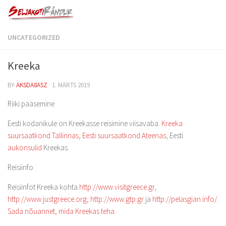
UNCATEGORIZED
Kreeka
BY
AKSDA8ASZ
·
1. MÄRTS 2019
Riiki pääsemine
Eesti kodanikule on Kreekasse reisimine viisavaba.
Kreeka
suursaatkond Tallinnas
,
Eesti suursaatkond Ateenas
, Eesti
aukonsulid
Kreekas.
Reisiinfo
Reisiinfot Kreeka kohta
http://www.visitgreece.gr
,
http://www.justgreece.org
,
http://www.gtp.gr
ja
http://pelasgian.info/
.
Sada nõuannet, mida Kreekas teha
.