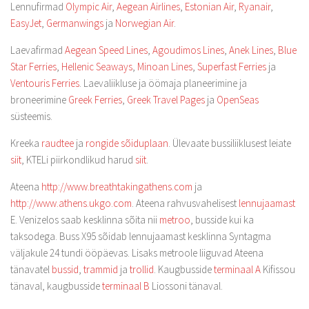
Lennufirmad
Olympic Air
,
Aegean Airlines
,
Estonian Air
,
Ryanair
,
EasyJet
,
Germanwings
ja
Norwegian Air
.
Laevafirmad
Aegean Speed Lines
,
Agoudimos Lines
,
Anek Lines
,
Blue
Star Ferries
,
Hellenic Seaways
,
Minoan Lines
,
Superfast Ferries
ja
Ventouris Ferries
. Laevaliikluse ja öömaja planeerimine ja
broneerimine
Greek Ferries
,
Greek Travel Pages
ja
OpenSeas
süsteemis.
Kreeka
raudtee
ja
rongide sõiduplaan
. Ülevaate bussiliiklusest leiate
siit
, KTELi piirkondlikud harud
siit
.
Ateena
http://www.breathtakingathens.com
ja
http://www.athens.ukgo.com
. Ateena rahvusvahelisest
lennujaamast
E. Venizelos saab kesklinna sõita nii
metroo
, busside kui ka
taksodega. Buss X95 sõidab lennujaamast kesklinna Syntagma
väljakule 24 tundi ööpäevas. Lisaks metroole liiguvad Ateena
tänavatel
bussid
,
trammid
ja
trollid
. Kaugbusside
terminaal A
Kifissou
tänaval, kaugbusside
terminaal B
Liossoni tänaval.