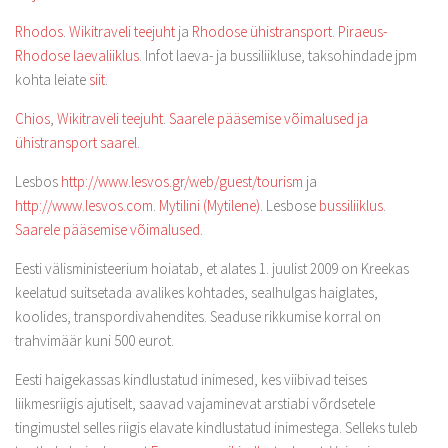
Rhodos
.
Wikitraveli teejuht
ja
Rhodose ühistransport
.
Piraeus-
Rhodose laevaliiklus
. Infot laeva- ja bussiliikluse, taksohindade jpm
kohta leiate
siit
.
Chios
,
Wikitraveli teejuht
.
Saarele pääsemise võimalused ja
ühistransport saarel
.
Lesbos
http://www.lesvos.gr/web/guest/tourism
ja
http://www.lesvos.com
.
Mytilini (Mytilene)
. Lesbose
bussiliiklus
.
Saarele pääsemise võimalused
.
Eesti välisministeerium hoiatab, et alates 1. juulist 2009 on Kreekas
keelatud suitsetada avalikes kohtades, sealhulgas haiglates,
koolides, transpordivahendites. Seaduse rikkumise korral on
trahvimäär kuni 500 eurot.
Eesti haigekassas kindlustatud inimesed, kes viibivad teises
liikmesriigis ajutiselt, saavad vajaminevat arstiabi võrdsetele
tingimustel selles riigis elavate kindlustatud inimestega. Selleks tuleb