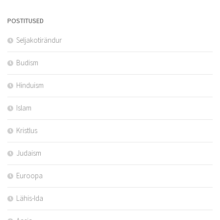
POSTITUSED
Seljakotirändur
Budism
Hinduism
Islam
Kristlus
Judaism
Euroopa
Lähis-Ida