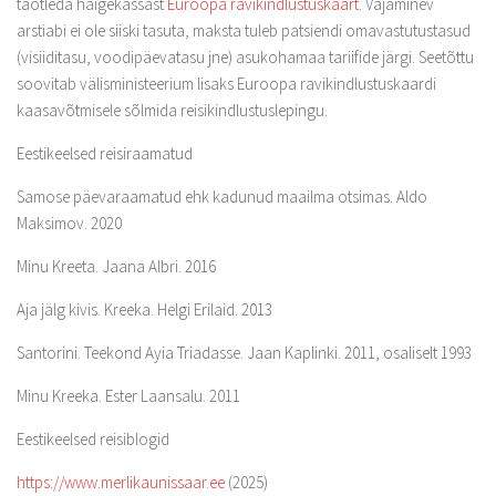
taotleda haigekassast
Euroopa ravikindlustuskaart
. Vajaminev
arstiabi ei ole siiski tasuta, maksta tuleb patsiendi omavastutustasud
(visiiditasu, voodipäevatasu jne) asukohamaa tariifide järgi. Seetõttu
soovitab välisministeerium lisaks Euroopa ravikindlustuskaardi
kaasavõtmisele sõlmida reisikindlustuslepingu.
Eestikeelsed reisiraamatud
Samose päevaraamatud ehk kadunud maailma otsimas. Aldo
Maksimov. 2020
Minu Kreeta. Jaana Albri. 2016
Aja jälg kivis. Kreeka. Helgi Erilaid. 2013
Santorini. Teekond Ayia Triadasse. Jaan Kaplinki. 2011, osaliselt 1993
Minu Kreeka. Ester Laansalu. 2011
Eestikeelsed reisiblogid
https://www.merlikaunissaar.ee
(2025)