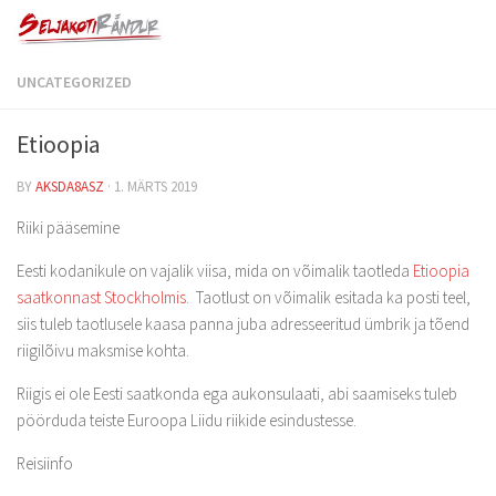
UNCATEGORIZED
Etioopia
BY
AKSDA8ASZ
·
1. MÄRTS 2019
Riiki pääsemine
Eesti kodanikule on vajalik viisa, mida on võimalik taotleda
Etioopia
saatkonnast Stockholmis
. Taotlust on võimalik esitada ka posti teel,
siis tuleb taotlusele kaasa panna juba adresseeritud ümbrik ja tõend
riigilõivu maksmise kohta.
Riigis ei ole Eesti saatkonda ega aukonsulaati, abi saamiseks tuleb
pöörduda teiste Euroopa Liidu riikide esindustesse.
Reisiinfo