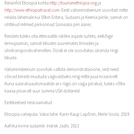
Reisiinfot Etioopia kohta
http://tourismethiopia.org
ja
http://www.ethiopiatravel.com
. Eesti välisministeerium soovitab mitte
reisida lähemale kui 50km Eritera, Sudaani ja Keenia piirile, samuti on
ohtlikud mitmed piirkonnad Somaalia piiri ääres.
Reisides tuleks olla ettevaatlik isiklike asjade suhtes, eelkõige
lennujaamas, samuti liikudes suuremates linnades ja
ühistranspordivahendites. Öösiti ei ole soovitatav üksinda ringi
liikuda.
Välisministeerium soovitab vältida demonstratsioone, sest need
võivad kiiresti muutuda vägivaldseks ning mitte juua kraanivett.
Kuna sularahaautomaatide arv riigis on väga piiratud, tuleks võtta
kaasa piisavalt suur summa USA dollareid.
Eestikeelsed reisiraamatud
Etioopia vahepala. Vaba tahe. Karin Kaup Lapõnin, Merle Voola. 2019
Aafrika kivine südamik. Indrek Jääts. 2013