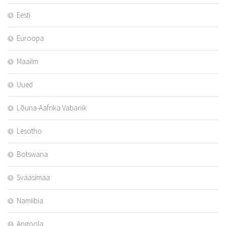
Eesti
Euroopa
Maailm
Uued
Lõuna-Aafrika Vabariik
Lesotho
Botswana
Svaasimaa
Namiibia
Angoola