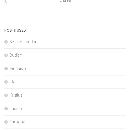
Eritrea
POSTITUSED
Seljakotirändur
Budism
Hinduism
Islam
Kristlus
Judaism
Euroopa