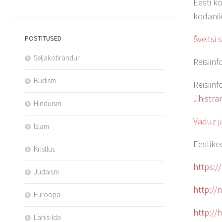
Eesti ko
kodanik
Šveitsi
POSTITUSED
Seljakotirändur
Reisiinf
Budism
Reisiinf
ühistra
Hinduism
Vaduz
j
Islam
Eestike
Kristlus
https:/
Judaism
http://
Euroopa
http://
Lähis-Ida