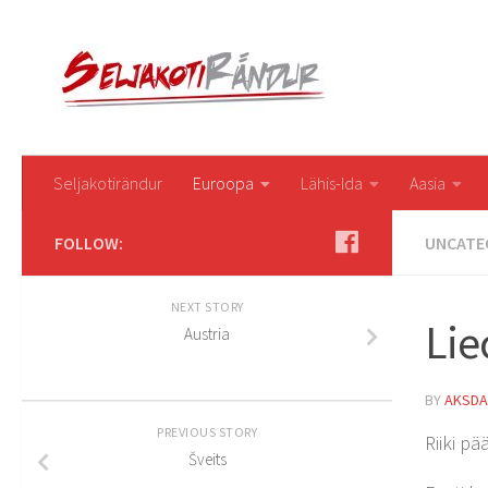
Seljakotirändur
Euroopa
Lähis-Ida
Aasia
FOLLOW:
UNCATE
NEXT STORY
Lie
Austria
BY
AKSDA
PREVIOUS STORY
Riiki p
Šveits