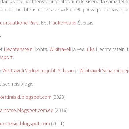
danik võib Liechtensteini territooriumile siseneda samadel tin
ule on Liechtenstein viisavaba kuni 90 päeva poole aasta jo
 suursaatkond Riias
, Eesti
aukonsulid
Šveitsis.
o
ot
Liechtensteini
kohta.
Wikitraveli
ja veel
üks
Liechtensteini 
nsport
.
a
Wikitraveli Vaduzi teejuht
.
Schaan
ja
Wikitraveli Schaani tee
elsed reisiblogid
/kertireisid.blogspot.com
(2023)
nainotse.blogspot.com.ee
(2016)
herzireisid.blogspot.com
(2011)