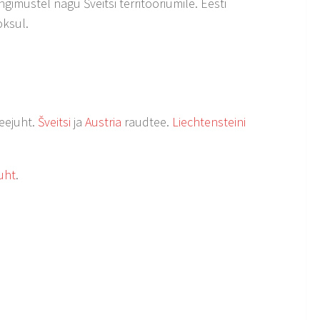
gimustel nagu Šveitsi territooriumile. Eesti
oksul.
teejuht.
Šveitsi
ja
Austria
raudtee.
Liechtensteini
juht
.