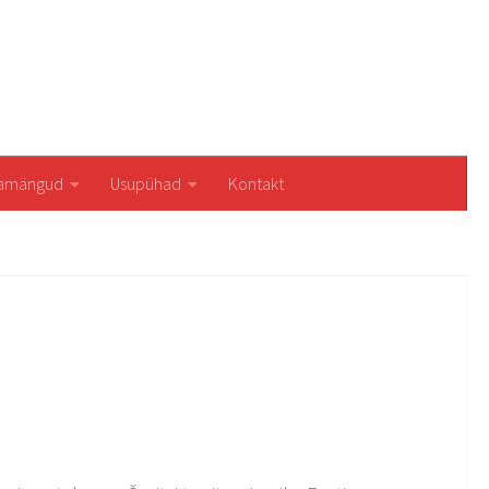
iamängud
Usupühad
Kontakt