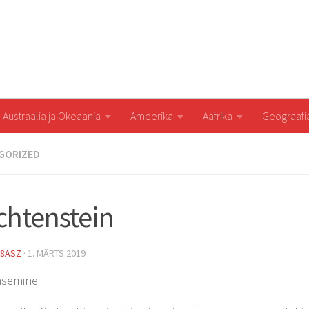
Austraalia ja Okeaania
Ameerika
Aafrika
Geograaf
GORIZED
chtenstein
8ASZ
·
1. MÄRTS 2019
ääsemine