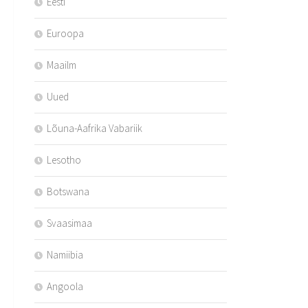
Eesti
Euroopa
Maailm
Uued
Lõuna-Aafrika Vabariik
Lesotho
Botswana
Svaasimaa
Namiibia
Angoola