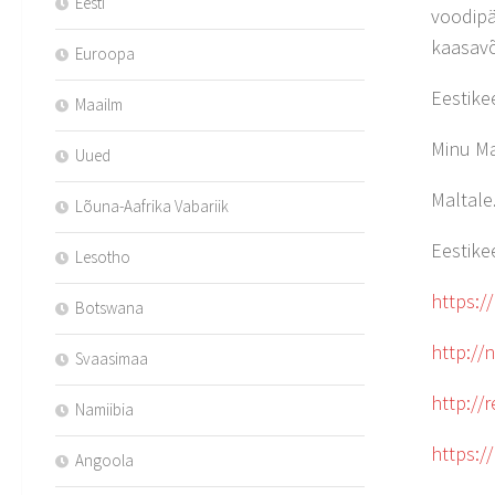
Eesti
voodipä
kaasavõ
Euroopa
Eestike
Maailm
Minu Ma
Uued
Maltale.
Lõuna-Aafrika Vabariik
Eestike
Lesotho
https:/
Botswana
http://
Svaasimaa
http://
Namiibia
https:/
Angoola