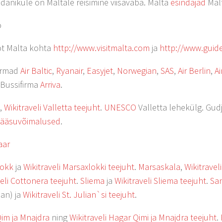
odanikule on Maltale reisimine viisavaba. Malta
esindajad
Malt
o
fot Malta kohta
http://www.visitmalta.com
ja
http://www.guid
irmad
Air Baltic
,
Ryanair
,
Easyjet
,
Norwegian
,
SAS
,
Air Berlin
,
Ai
 Bussifirma
Arriva
.
,
Wikitraveli Valletta teejuht
.
UNESCO
Valletta lehekülg. Gud
pääsuvõimalused
.
aar
lokk
ja
Wikitraveli Marsaxlokki teejuht
.
Marsaskala
,
Wikitraveli
veli Cottonera teejuht
.
Sliema
ja
Wikitraveli Sliema teejuht
.
Sa
jan) ja
Wikitraveli St. Julian`si teejuht
.
im ja Mnajdra
ning
Wikitraveli Hagar Qimi ja Mnajdra teejuht
.