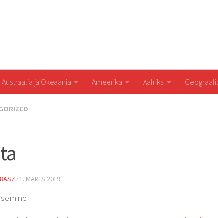
Austraalia ja Okeaania
Ameerika
Aafrika
Geograaf
GORIZED
ta
8ASZ
·
1. MÄRTS 2019
ääsemine