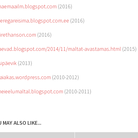
/maemaailm.blogspot.com
(2016)
peregareisima.blogspot.com.ee
(2016)
pirethanson.com
(2016)
laevad.blogspot.com/2014/11/maltat-avastamas.html
(2015)
sipäevik
(2013)
kaiakas.wordpress.com
(2010-2012)
meieelumaltal.blogspot.com
(2010-2011)
 MAY ALSO LIKE...