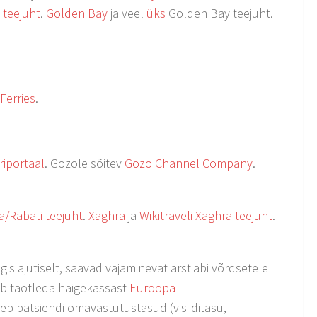
i teejuht
.
Golden Bay
ja veel
üks
Golden Bay teejuht.
Ferries
.
riportaal
. Gozole sõitev
Gozo Channel Company
.
ia/Rabati teejuht
.
Xaghra
ja
Wikitraveli Xaghra teejuht
.
igis ajutiselt, saavad vajaminevat arstiabi võrdsetele
leb taotleda haigekassast
Euroopa
tuleb patsiendi omavastutustasud (visiiditasu,