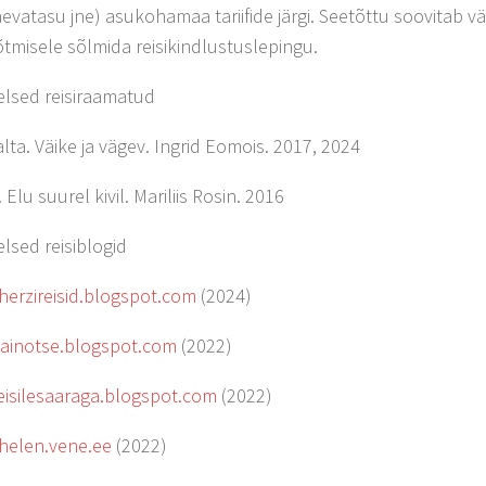
evatasu jne) asukohamaa tariifide järgi. Seetõttu soovitab v
tmisele sõlmida reisikindlustuslepingu.
elsed reisiraamatud
lta. Väike ja vägev. Ingrid Eomois. 2017, 2024
 Elu suurel kivil. Mariliis Rosin. 2016
elsed reisiblogid
/herzireisid.blogspot.com
(2024)
nainotse.blogspot.com
(2022)
reisilesaaraga.blogspot.com
(2022)
/helen.vene.ee
(2022)