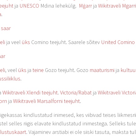
eejuht
ja
UNESCO
Mdina lehekülg.
Mġarr
ja
Wikitraveli Mgarr
a
.
 saar
eli
ja veel
üks
Comino teejuht. Saarele sõitev
United Comino 
aar
eli
, veel
üks
ja
teine
Gozo teejuht. Gozo
maaturismi
ja
kultuu
ssiliiklus
.
a
Wikitraveli Xlendi teejuht
.
Victoria/Rabat
ja
Wikitraveli Victor
orn
ja
Wikitraveli Marsalforni teejuht
.
igekassas kindlustatud inimesed, kes viibivad teises liikmesri
stel selles riigis elavate kindlustatud inimestega. Selleks tu
dlustuskaart
. Vajaminev arstiabi ei ole siiski tasuta, maksta 