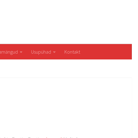
iamängud
Usupühad
Kontakt