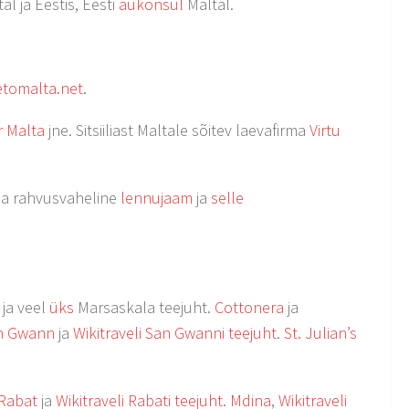
al ja Eestis, Eesti
aukonsul
Maltal.
etomalta.net
.
r Malta
jne. Sitsiiliast Maltale sõitev laevafirma
Virtu
ja rahvusvaheline
lennujaam
ja
selle
ja veel
üks
Marsaskala teejuht.
Cottonera
ja
n Gwann
ja
Wikitraveli San Gwanni teejuht
.
St. Julian’s
Rabat
ja
Wikitraveli Rabati teejuht
.
Mdina
,
Wikitraveli