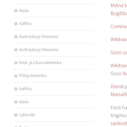
Mdina t
Aasia
Buġibb
Aafrika
Comino
Austraalia ja Okeaania
Wikitrav
Austraalia ja Okeaania
Gozo s
Kesk- ja Lõuna-Ameerika
Wikitrav
Gozo
bu
Põhja-Ameerika
Xlendi
j
Aafrika
Marsalf
Aasia
Eesti ha
Lähis-Ida
tingimu
ravikin