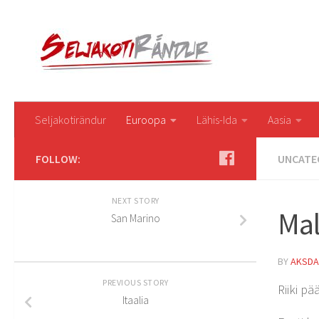
Seljakotirändur
Euroopa
Lähis-Ida
Aasia
FOLLOW:
UNCATE
NEXT STORY
Mal
San Marino
BY
AKSDA
PREVIOUS STORY
Riiki p
Itaalia