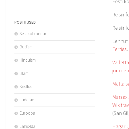
Eesti k
Reisiinf
POSTITUSED
Reisiin
Seljakotirändur
Lennuf
Budism
Ferries
.
Hinduism
Valletta
juurde
Islam
Malta s
Kristlus
Marsax
Judaism
Wikitra
(San Ġil
Euroopa
Hagar Q
Lähis-Ida