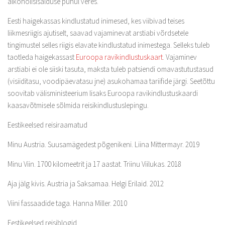
alkoholisisalduse puhul veres.
Eesti haigekassas kindlustatud inimesed, kes viibivad teises
liikmesriigis ajutiselt, saavad vajaminevat arstiabi võrdsetele
tingimustel selles riigis elavate kindlustatud inimestega. Selleks tuleb
taotleda haigekassast
Euroopa ravikindlustuskaart
. Vajaminev
arstiabi ei ole siiski tasuta, maksta tuleb patsiendi omavastutustasud
(visiiditasu, voodipäevatasu jne) asukohamaa tariifide järgi. Seetõttu
soovitab välisministeerium lisaks Euroopa ravikindlustuskaardi
kaasavõtmisele sõlmida reisikindlustuslepingu.
Eestikeelsed reisiraamatud
Minu Austria. Suusamägedest põgenikeni. Liina Mittermayr. 2019
Minu Viin. 1700 kilomeetrit ja 17 aastat. Triinu Viilukas. 2018
Aja jälg kivis. Austria ja Saksamaa. Helgi Erilaid. 2012
Viini fassaadide taga. Hanna Miller. 2010
Eestikeelsed reisiblogid