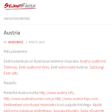
UNCATEGORIZED
Austria
BY
AKSDA8ASZ
·
1. MÄRTS 2019
Riiki pääsemine
Eesti kodanikule on Austriasse reisimine viisavaba.
Austria saatkond
Tallinnas
, E
esti saatkond Viinis
, Eesti
aukonsulid
Austrias.
Salzburgi
Eesti selts
.
Reisiinfo
Reisiinfot Austria kohta
http://www.austria.info
,
http://www.austriatourism.com
ja
http://www.austria-trips.com
.
Eestikeelsed soovitused reisimiseks
koos paljude linkidega.
Alpide
piirkonna majutuse andmebaas
.
Suusapuhkuseks
.
Sada nõuannet,