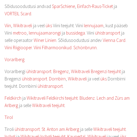
Sõidusoodustusi andvad
SparSchiene
,
Einfach-Raus-Ticket
ja
VORTEIL Scard
.
Viin
,
Wikitraveli
ja veel
üks
Viini teejuht. Viini
lennujaam
, kust pääseb
Viini
metroo
,
lennujaamarongi
ja
bussidega
. Viini
ühistransport
ja
selle operaator
Winer Linien
. Sõidusoodustusi andev
Vienna Card
.
Viini Riigiooper
.
Viini Filharmoonikud
.
Schönbrunn
.
Vorarlberg
Vorarlbergi
ühistransport
.
Bregenz
,
Wikitraveli Bregenzi teejuht
ja
Bregenzi
ühistransport
.
Dornbirn
,
Wikitraveli
ja veel
üks
Dornbirni
teejuht. Dornbirni
ühistransport
.
Feldkirch
ja
Wikitraveli Feldkirchi teejuht
.
Bludenz
.
Lech and Zürs am
Arlberg
ja selle
Wikitraveli teejuht
.
Tirol
Tiroli
ühistransport
.
St. Anton am Arlberg
ja selle
Wikitraveli teejuht
.
Ischgl
ja
Wikitraveli Ischgli teejuht
.
Kaunertal
,
Wikitraveli
ja veel
üks