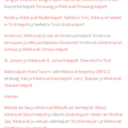
Kaunertali teejuht.
Pinswang
ja
Wikitraveli Pinswangi teejuht
.
Reutte
ja
Wikitraveli Reutte teejuht
.
Seefeld in Tirol
,
Wikitraveli Seefeld
in Tiroli teejuht
ja Seefeld in Tiroli
ühistransport
.
Innsbruck
,
Wikitraveli
ja veel
üks
Innsbrucki teejuht. Innsbrucki
lennujaam
ja
selle juurdepääsuvõimalused
. Innsbrucki
ühistransport
.
Schwaz
ja
Wikitraveli Schwazi teejuht
.
St. Johann
ja
Wikitraveli St. Johanni teejuht
.
Oberndorf in Tirol
.
Nationalpark Hohe Tauern
, selle
Wikitraveli teejuht
ja
UNESCO
lehekülg.
Kals
ja
Wikitraveli Kalsi teejuht
.
Lienz
.
Stubaier
ja
Wikitraveli
Stubaieri teejuht
.
Kärnten
Millstatt am See
ja
Wikitraveli Millstatti am See teejuht
.
Villach
,
Wikitraveli Villachi teejuht
ja Villachi
ühistransport
.
Velden am Wörther
See
,
Wikitraveli
ja veel
üks
selle teejuht.
Wörthersee järv
ja
Wikitraveli