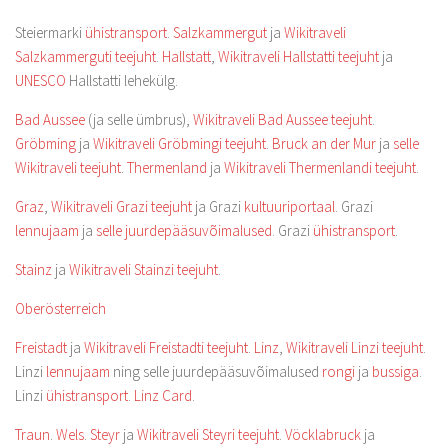
Steiermarki
ühistransport
.
Salzkammergut
ja
Wikitraveli
Salzkammerguti teejuht
.
Hallstatt
,
Wikitraveli Hallstatti teejuht
ja
UNESCO
Hallstatti lehekülg.
Bad Aussee
(ja selle ümbrus),
Wikitraveli Bad Aussee teejuht
.
Gröbming
ja
Wikitraveli Gröbmingi teejuht
.
Bruck an der Mur
ja
selle
Wikitraveli teejuht
.
Thermenland
ja
Wikitraveli Thermenlandi teejuht
.
Graz
,
Wikitraveli Grazi teejuht
ja Grazi
kultuuriportaal
. Grazi
lennujaam
ja
selle juurdepääsuvõimalused
. Grazi
ühistransport
.
Stainz
ja
Wikitraveli Stainzi teejuht
.
Oberösterreich
Freistadt
ja
Wikitraveli Freistadti teejuht
.
Linz
,
Wikitraveli Linzi teejuht
.
Linzi
lennujaam
ning selle juurdepääsuvõimalused
rongi
ja
bussiga
.
Linzi
ühistransport
.
Linz Card
.
Traun
.
Wels
.
Steyr
ja
Wikitraveli Steyri teejuht
.
Vöcklabruck
ja