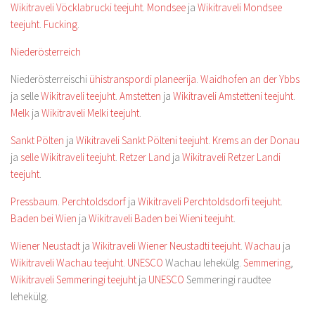
Wikitraveli Vöcklabrucki teejuht
.
Mondsee
ja
Wikitraveli Mondsee
teejuht
.
Fucking
.
Niederösterreich
Niederösterreischi
ühistranspordi planeerija
.
Waidhofen an der Ybbs
ja selle
Wikitraveli teejuht
.
Amstetten
ja
Wikitraveli Amstetteni teejuht
.
Melk
ja
Wikitraveli Melki teejuht
.
Sankt Pölten
ja
Wikitraveli Sankt Pölteni teejuht
.
Krems an der Donau
ja
selle Wikitraveli teejuht
.
Retzer Land
ja
Wikitraveli Retzer Landi
teejuht
.
Pressbaum
.
Perchtoldsdorf
ja
Wikitraveli Perchtoldsdorfi teejuht
.
Baden bei Wien
ja
Wikitraveli Baden bei Wieni teejuht
.
Wiener Neustadt
ja
Wikitraveli Wiener Neustadti teejuht
.
Wachau
ja
Wikitraveli Wachau teejuht
.
UNESCO
Wachau lehekülg.
Semmering
,
Wikitraveli Semmeringi teejuht
ja
UNESCO
Semmeringi raudtee
lehekülg.