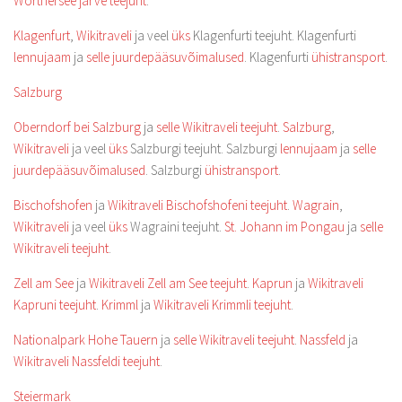
Wörthersee järve teejuht
.
Klagenfurt
,
Wikitraveli
ja veel
üks
Klagenfurti teejuht. Klagenfurti
lennujaam
ja
selle juurdepääsuvõimalused
. Klagenfurti
ühistransport
.
Salzburg
Oberndorf bei Salzburg
ja
selle Wikitraveli teejuht
.
Salzburg
,
Wikitraveli
ja veel
üks
Salzburgi teejuht. Salzburgi
lennujaam
ja
selle
juurdepääsuvõimalused
. Salzburgi
ühistransport
.
Bischofshofen
ja
Wikitraveli Bischofshofeni teejuht
.
Wagrain
,
Wikitraveli
ja veel
üks
Wagraini teejuht.
St. Johann im Pongau
ja
selle
Wikitraveli teejuht
.
Zell am See
ja
Wikitraveli Zell am See teejuht
.
Kaprun
ja
Wikitraveli
Kapruni teejuht
.
Krimml
ja
Wikitraveli Krimmli teejuht
.
Nationalpark Hohe Tauern
ja
selle Wikitraveli teejuht
.
Nassfeld
ja
Wikitraveli Nassfeldi teejuht
.
Steiermark