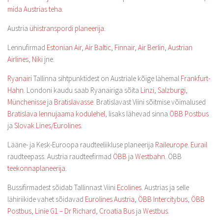
mida Austrias teha
.
Austria
ühistranspordi planeerija
.
Lennufirmad
Estonian Air
,
Air Baltic
,
Finnair
,
Air Berlin
,
Austrian
Airlines
,
Niki
jne.
Ryanairi
Tallinna sihtpunktidest on Austriale kõige lähemal
Frankfurt-
Hahn
. Londoni kaudu saab Ryanairiga sõita
Linzi
,
Salzburgi
,
Münchenisse
ja
Bratislavasse
. Bratislavast Viini sõitmise võimalused
Bratislava lennujaama kodulehel
, lisaks lähevad sinna
ÖBB Postbus
ja
Slovak Lines/Eurolines
.
Lääne- ja Kesk-Euroopa raudteeliikluse planeerija
Raileurope
.
Eurail
raudteepass. Austria raudteefirmad
ÖBB
ja
Westbahn
. ÖBB
teekonnaplaneerija
.
Bussifirmadest sõidab Tallinnast Viini
Ecolines
. Austrias ja selle
lähiriikide vahet sõidavad
Eurolines Austria
,
ÖBB Intercitybus
,
ÖBB
Postbus
,
Linie G1 – Dr Richard
,
Croatia Bus
ja
Westbus
.